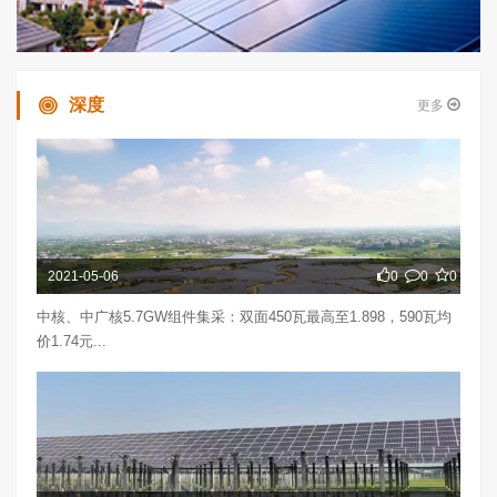
深度
更多
2021-05-06
0
0
0
中核、中广核5.7GW组件集采：双面450瓦最高至1.898，590瓦均
价1.74元...