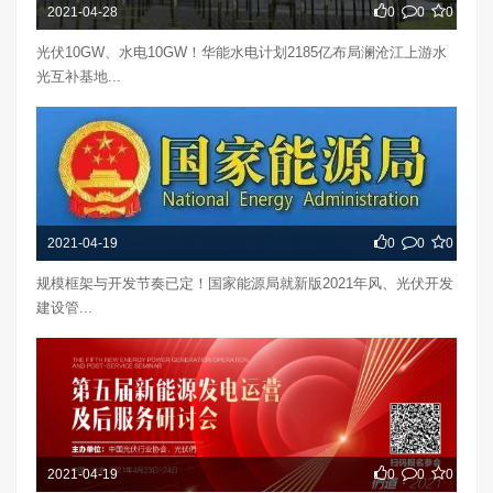
2021-04-28
0
0
0
光伏10GW、水电10GW！华能水电计划2185亿布局澜沧江上游水
光互补基地...
2021-04-19
0
0
0
规模框架与开发节奏已定！国家能源局就新版2021年风、光伏开发
建设管...
2021-04-19
0
0
0