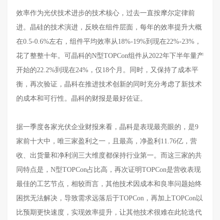
效率作为光伏技术进步的技术核心，过去一直按摩尔定律前
进。晶硅的技术演进，反映在组件层面，每年的效率提升大概
在
0.5-0.6%左右，组件平均效率从18%-19%到现在22%-23%，
花了整整十年。可晶科的N型TOPCon组件从2022年下半年量产
开始的22.2%到现在24%，仅18个月。同时，又保持了成本平
衡，再次验证，晶科在推进技术创新的同时充分考虑了新技术
的成本和可行性。晶科的财报是最好佐证。
据一季度各家光伏企业财报来看，晶科是表现最亮眼的，是
9
家前十大中，唯三家盈利之一，且最高，净盈利11.76亿，营
收、出货量和净利润三大维度都保持行业第一。而这三家的共
同特点是，N型TOPCon占比高，再次证明TOPCon是营收表现
最佳的工艺节点，相较而言，其他技术因成本和良率问题始终
困扰无法解决，导致需求远落后于TOPCon，再加上TOPCon以
比预期更快速度，实现效率提升，让其他技术很难在此轮迭代