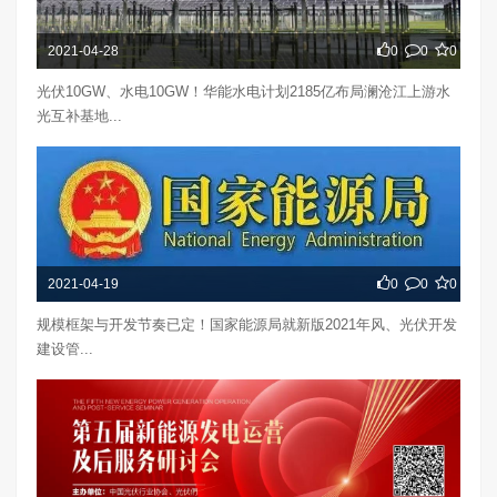
2021-04-28
0
0
0
光伏10GW、水电10GW！华能水电计划2185亿布局澜沧江上游水
光互补基地...
2021-04-19
0
0
0
规模框架与开发节奏已定！国家能源局就新版2021年风、光伏开发
建设管...