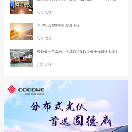
0
0
瞿晓铧回顾阿特斯发展历程
0
0
转换效率超21%，全球首块G12高效叠瓦组件下线！...
0
0