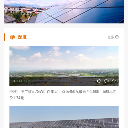
深度
更多
2021-05-06
0
0
0
中核、中广核5.7GW组件集采：双面450瓦最高至1.898，590瓦均
价1.74元...