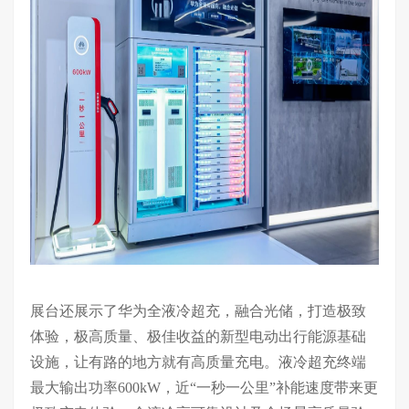
展台还展示了华为全液冷超充，融合光储，打造极致
体验，极高质量、极佳收益的新型电动出行能源基础
设施，让有路的地方就有高质量充电。液冷超充终端
最大输出功率600kW，近“一秒一公里”补能速度带来更