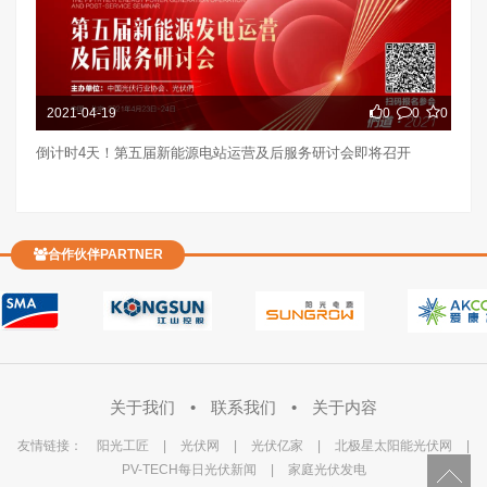
2021-04-19
0
0
0
倒计时4天！第五届新能源电站运营及后服务研讨会即将召开
合作伙伴PARTNER
关于我们
•
联系我们
•
关于内容
友情链接：
阳光工匠
|
光伏网
|
光伏亿家
|
北极星太阳能光伏网
|
PV-TECH每日光伏新闻
|
家庭光伏发电