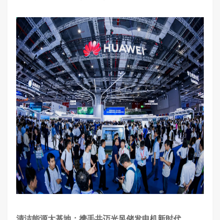
清洁能源大基地：携手共迈光风储发电机新时代