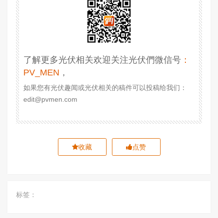
了解更多光伏相关欢迎关注光伏們微信号
：
PV_MEN
，
如果您有光伏趣闻或光伏相关的稿件可以投稿给我们：
edit@pvmen.com
收藏
点赞
标签：