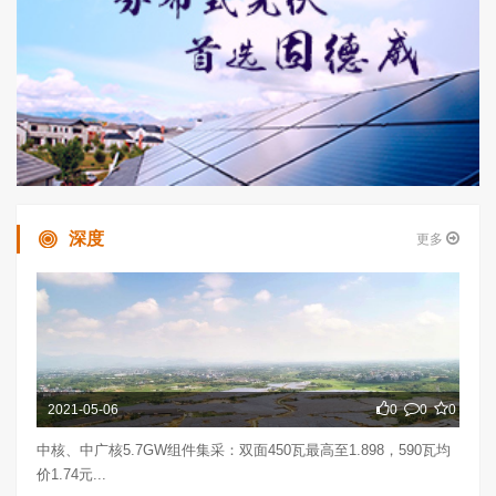
深度
更多
2021-05-06
0
0
0
中核、中广核5.7GW组件集采：双面450瓦最高至1.898，590瓦均
价1.74元...