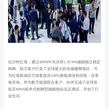
在沙特红海，通过400MW光伏和1.3GWh储能独立稳定
构网，助力客户打造了全球最大的光储微网项目，可
为红海新城百万游客提供100%新能源绿色供电；在青
海等地，华为数字能源联合客户、伙伴完成了全球首
批百MWh组串式构网型储能电站实证测试，开创了行
业先河。