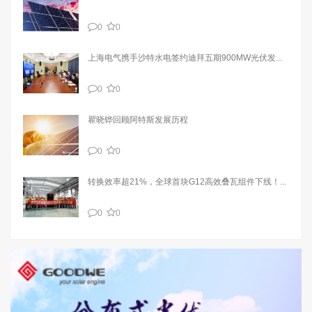
0
0
上海电气携手沙特水电签约迪拜五期900MW光伏发...
0
0
瞿晓铧回顾阿特斯发展历程
0
0
转换效率超21%，全球首块G12高效叠瓦组件下线！...
0
0