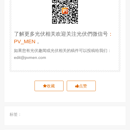
了解更多光伏相关欢迎关注光伏們微信号
：
PV_MEN
，
如果您有光伏趣闻或光伏相关的稿件可以投稿给我们：
edit@pvmen.com
收藏
点赞
标签：