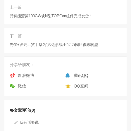
上一篇：
晶科能源第100GW块N型TOPCon组件完成发货！
下一篇：
光伏+凌云工贸丨华为“六边形战士”助力园区低碳转型
分享给朋友：
新浪微博
腾讯QQ
微信
QQ空间
文章评论(0)