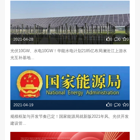
2021-04-28
0
0
0
光伏10GW、水电10GW！华能水电计划2185亿布局澜沧江上游水
光互补基地...
2021-04-19
0
0
0
规模框架与开发节奏已定！国家能源局就新版2021年风、光伏开发
建设管...