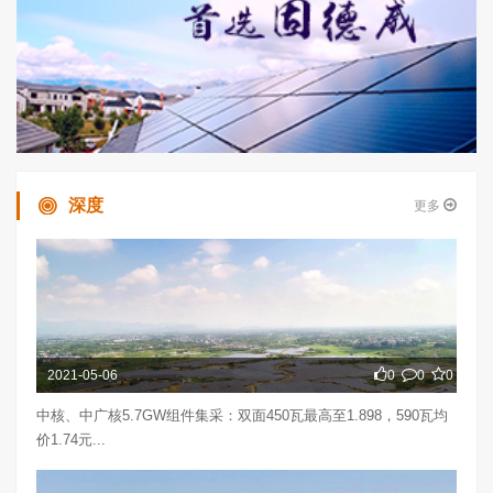
深度
更多
2021-05-06
0
0
0
中核、中广核5.7GW组件集采：双面450瓦最高至1.898，590瓦均
价1.74元...