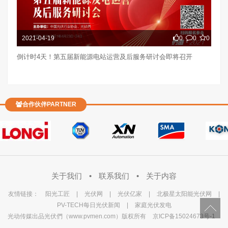
2021-04-19
0
0
0
倒计时4天！第五届新能源电站运营及后服务研讨会即将召开
合作伙伴PARTNER
关于我们
•
联系我们
•
关于内容
友情链接：
阳光工匠
|
光伏网
|
光伏亿家
|
北极星太阳能光伏网
|
PV-TECH每日光伏新闻
|
家庭光伏发电
光动传媒出品光伏們（www.pvmen.com）版权所有
京ICP备15024673号-1