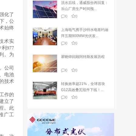
洪水后续，通威股份再回复：
乐山厂房生产时间预...
强化了
0
0
下，公
术始终
上海电气携手沙特水电签约迪
拜五期900MW光伏发...
技术实
0
0
利977
列。为
瞿晓铧回顾阿特斯发展历程
式。公司
0
0
、电池
的技术
转换效率超21%，全球首块
G12高效叠瓦组件下线！...
发工作的
0
0
建立了
程。此
推广工