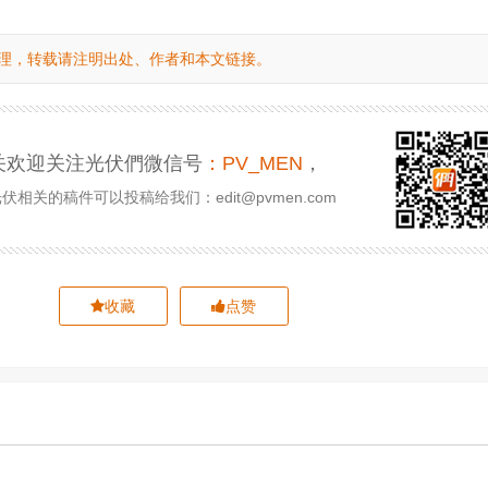
理，转载请注明出处、作者和本文链接。
关欢迎关注光伏們微信号
：PV_MEN
，
相关的稿件可以投稿给我们：edit@pvmen.com
收藏
点赞