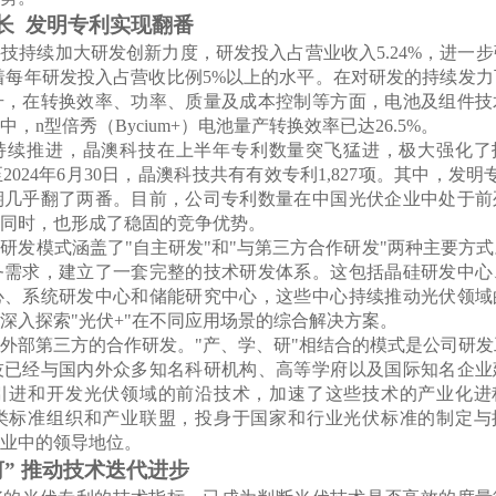
长
发明专利实现翻番
科技持续加大研发创新力度，研发投入占营业收入
5.
24
%，进一步
着每年研发投入占营收比例5%以上的水平。在对研发的持续发力
升，在转换效率、功率、质量及成本控制等方面，电池及组件技
，n型倍秀（Bycium+）电池量产转换效率已达26.5%。
持续推进，晶澳科技在上半年专利数量突飞猛进，极大强化了
至
2024年6月30日，晶澳科技共有有效专利1,827项。其中，发明专
期几乎翻了两番。目前，公司专利数量在中国光伏企业中处于前
同时，也形成了稳固的竞争优势。
的研发模式涵盖了
"自主研发"和"与第三方合作研发"两种主要方
务需求，建立了一套完整的技术研发体系。这包括晶硅研发中心
心、系统研发中心和储能研究中心，这些中心持续推动光伏领域
深入探索"光伏+"在不同应用场景的综合解决方案。
外部第三方的合作研发。
"产、学、研"相结合的模式是公司研
技已经与国内外众多知名科研机构、高等学府以及国际知名企业
引进和开发光伏领域的前沿技术，加速了这些技术的产业化进
类标准组织和产业联盟，投身于国家和行业光伏标准的制定与
业中的领导地位。
河” 推动技术迭代进步