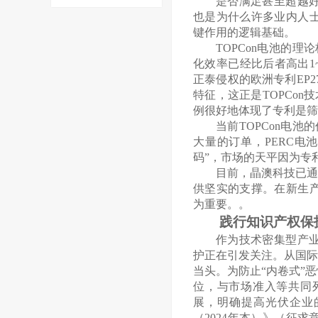
是否满足甚至超越
也是为什么许多业内人
键作用的逻辑基础。
TOPCon电池的理
化效率已经比后者高出1
正泰侵权的欧洲专利EP2
特征，这正是TOPCon
例很好地体现了专利是筛
当前
TOPCon电池
大量的订单，PERC电
码”，市场的天平因为专利
目前，晶澳科技已通
供坚实的支撑。在新生
为重要。。
践行知识产权保
作为技术密集型产
护正在引发关注。从国际
当头。为防止“内卷式”
位，与市场准入等共同
展，明确提高光伏企业
（2024年本）》（征