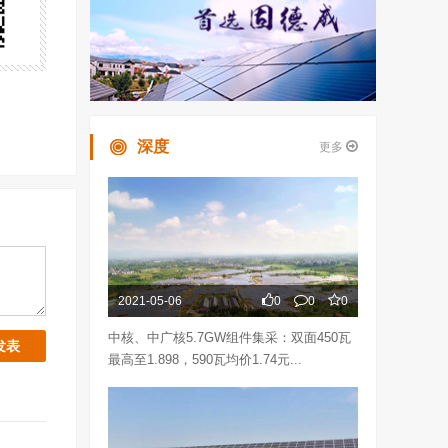
深度
更多
2021-05-06
0
0
0
中核、中广核5.7GW组件集采：双面450瓦
最高至1.898，590瓦均价1.74元...