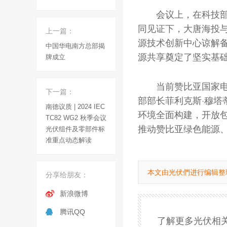
会议上，在科技部
同见证下，大唐海投
上一篇：
源技术创新中心谅解
中国华电南方总部揭
源共享奠定了坚实基
牌成立
当前赞比亚国家电
下一篇：
部部长菲利克斯·穆
南德议质 | 2024 IEC
环境全面构建，开放
TC82 WG2 秋季会议
推动赞比亚绿色能源
光伏组件及零部件标
准重点动态解读
本文由光伏們进行编辑整
分享给朋友：
新浪微博
腾讯QQ
了解更多光伏相