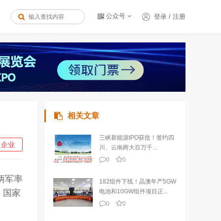
公众号
登录
/
注册
相关文章
三峡新能源IPO获批！签约四
企业
川、云南两大百万千...
0
0
炳军率
182组件下线！晶澳年产5GW
、国家
电池和10GW组件项目正...
0
0