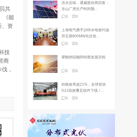
洪水后续，通威股份再回复：
贝共
乐山厂房生产时间预...
》《能
0
0
新、资
上海电气携手沙特水电签约迪
拜五期900MW光伏发...
0
0
科技
瞿晓铧回顾阿特斯发展历程
营商
步伐，
0
0
转换效率超21%，全球首块
G12高效叠瓦组件下线！...
0
0