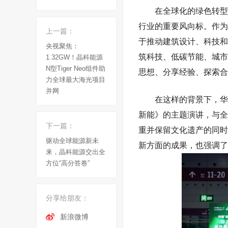
在全球化的绿色转型
行业的重要风向标。作为
上一篇：
于推动建筑设计、科技和
央视聚焦：
筑科技、低碳节能、城市
1.32GW！晶科能源
N型Tiger Neo组件助
思想、分享经验、探索合
力全球最大海光项目
并网
在这样的背景下，华
新能》的主题演讲
，与全
下一篇：
重并保留文化遗产的同时
驱动全球能源新未
新方面的成果，也强调了
来，晶科能源交出全
方位“高分答卷”
分享给朋友：
新浪微博