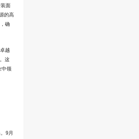
安装面
源的高
，确
卓越
。
这
业中领
果。
9
月