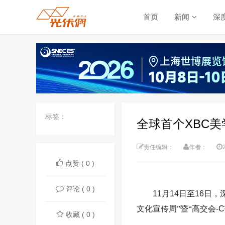
首页
新闻
深
标签：
全球首个XBC
责任编辑：
作者：
点赞 ( 0 )
评论 ( 0 )
11
月
14
日至
1
6
日，
文化宣传周”暨“高交会
-C
收藏 ( 0 )