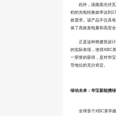
此外，该曲面光伏瓦
积的光电转换效率达到
1
效需求
。
该产品不仅具有
保了高效发电量和高安全
正是这种将建筑设计
的实际表现，使得
XBC
一荣誉的获得，是对华宝
导地位的
充分
肯定。
绿动未来：华宝新能携绿
全球首个
XBC
美学