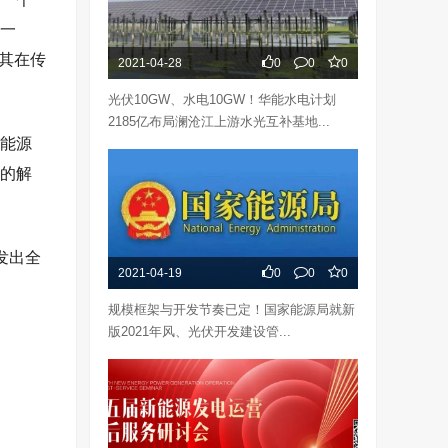
一
其在传
2021-04-28
0
0
0
光伏10GW、水电10GW！华能水电计划
2185亿布局澜沧江上游水光互补基地...
能源
的解
发出全
2021-04-19
0
0
0
规模框架与开发节奏已定！国家能源局就新
版2021年风、光伏开发建设管...