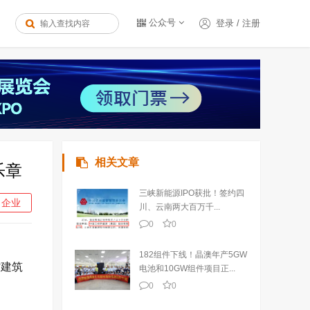
公众号
登录
/
注册
相关文章
乐章
三峡新能源IPO获批！签约四
企业
川、云南两大百万千...
0
0
182组件下线！晶澳年产5GW
省建筑
电池和10GW组件项目正...
0
0