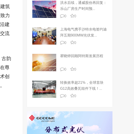
洪水后续，通威股份再回复：
为建筑
乐山厂房生产时间预...
会致力
0
0
沿建
上海电气携手沙特水电签约迪
交流
拜五期900MW光伏发...
0
0
瞿晓铧回顾阿特斯发展历程
，古韵
在尊
0
0
术创
转换效率超21%，全球首块
。
G12高效叠瓦组件下线！...
0
0