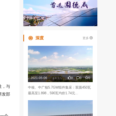
深度
更多
2021-05-06
0
0
0
性，与
中核、中广核5.7GW组件集采：双面450瓦
最高至1.898，590瓦均价1.74元...
研发部
一个