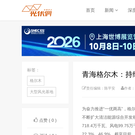
首页
新闻
深
标签：
青海格尔木：持
格尔木
责任编辑：陈平安
作者：
大型风光基地
为奋力推进“一优两高”，
不断扩大清洁能源综合开发规
点赞 ( 0 )
718.4万千瓦、风电99.
22.3%、46.9%。截至