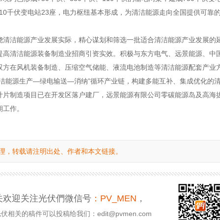
，110千伏变电站23座，电力枢纽基本形成，为清洁能源走向全国提供可靠
绕清洁能源产业发展实际，精心谋划和筛选一批适合清洁能源产业发展的
提高清洁能源装备制造业招商引资实效。积极与东方电气、远景能源、中
双方在风机装备制造、压缩空气储能、液流电池制造等清洁能源配套产业
清洁能源生产—绿电输送—消纳”循环产业链，构建多能互补、集成优化的
叶片制造项目已在开发区落户建厂，远景能源有限公司零碳能源岛及高海
期工作。
理，转载请注明出处、作者和本文链接。
关欢迎关注光伏們微信号
：PV_MEN
，
相关的稿件可以投稿给我们：edit@pvmen.com