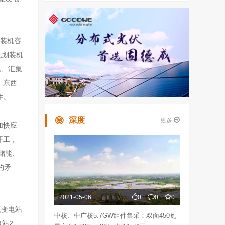
电装机容
规划装机
信、汇集
、东西
件。
深度
更多
加快应
开工，
储能、
的矛
2021-05-06
0
0
0
流变电站
中核、中广核5.7GW组件集采：双面450瓦
电站2