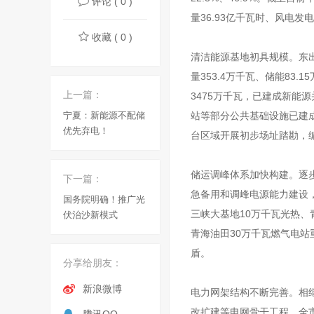
评论 ( 0 )
量36.93亿千瓦时、风电发电
收藏 ( 0 )
清洁能源基地初具规模。东出
量353.4万千瓦、储能83
上一篇：
3475万千瓦，已建成新能
宁夏：新能源不配储
站等部分公共基础设施已建
优先弃电！
台区域开展初步场址踏勘，
储运调峰体系加快构建。逐
下一篇：
急备用和调峰电源能力建设，
国务院明确！推广光
三峡大基地10万千瓦光热、
伏治沙新模式
青海油田30万千瓦燃气电
盾。
分享给朋友：
新浪微博
电力网架结构不断完善。相
改扩建等电网骨干工程，全市境