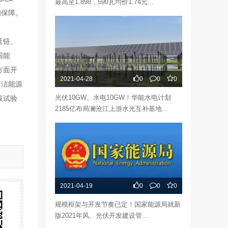
最高至1.898，590瓦均价1.74元...
的保障。
延链、
国能
方面开
2021-04-28
0
0
0
清洁能源
光伏10GW、水电10GW！华能水电计划
拔试验
2185亿布局澜沧江上游水光互补基地...
2021-04-19
0
0
0
规模框架与开发节奏已定！国家能源局就新
版2021年风、光伏开发建设管...