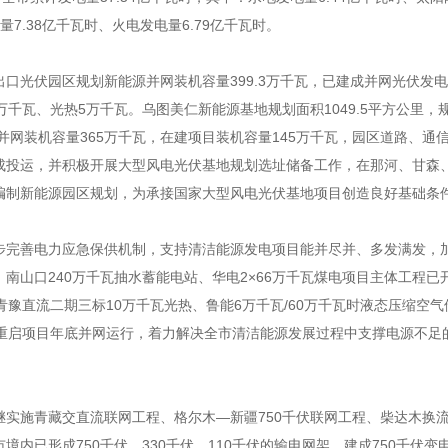
量7.38亿千瓦时、火电发电量6.79亿千瓦时。
口光伏园区规划新能源并网装机容量399.3万千瓦，已建成并网光伏发
.15万千瓦、光热5万千瓦。乌图美仁新能源基地规划面积1049.5平方公里，
源并网装机容量365万千瓦，在建项目装机容量145万千瓦，园区道路、通
成投运，并积极开展大型风电光伏基地规划选址储备工作，在那河、甘森
编制新能源园区规划，为承接国家大型风电光伏基地项目创造良好基础条
步完善电力应急保供机制，支持清洁能源发电项目能并尽并、多发满发，
南山口240万千瓦抽水蓄能电站、华电2×66万千瓦煤电项目主体工程已
青豫直流二期三标10万千瓦光热、鲁能6万千瓦/60万千瓦时液态压缩空气
站重启项目年底并网运行，着力解决全市清洁能源发展过程中支撑电源不足
继实施青藏交直流联网工程、格尔木—新疆750千伏联网工程、柴达木换
内已形成750千伏、330千伏、110千伏的输电网架，建成750千伏变