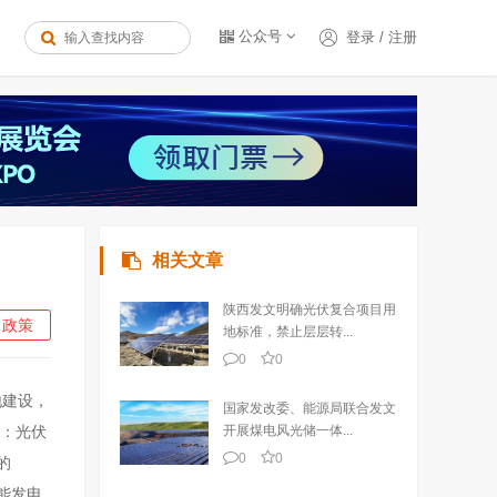
公众号
登录
/
注册
相关文章
陕西发文明确光伏复合项目用
政策
地标准，禁止层层转...
0
0
地建设，
国家发改委、能源局联合发文
中：光伏
开展煤电风光储一体...
0
0
的
阳能发电