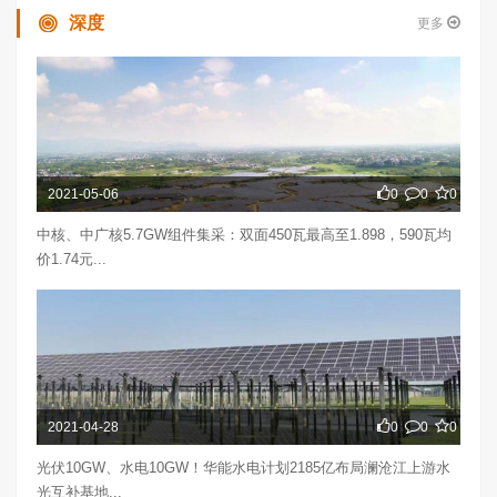
深度
更多
2021-05-06
0
0
0
中核、中广核5.7GW组件集采：双面450瓦最高至1.898，590瓦均
价1.74元...
2021-04-28
0
0
0
光伏10GW、水电10GW！华能水电计划2185亿布局澜沧江上游水
光互补基地...