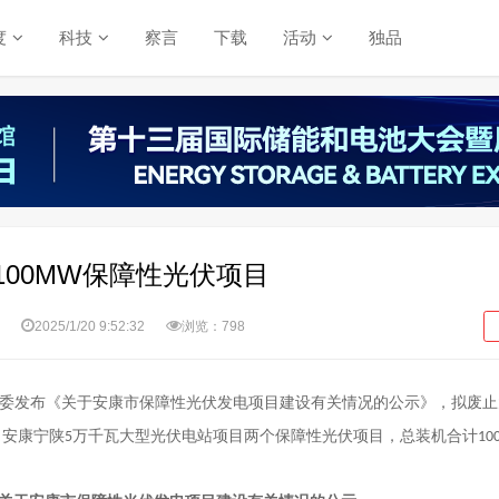
度
科技
察言
下载
活动
独品
00MW保障性光伏项目
2025/1/20 9:52:32
浏览：798
委发布《关于安康市保障性光伏发电项目建设有关情况的公示》，拟废止
、安康宁陕
万千瓦大型光伏电站项目两个
保障性光伏项目
，总装机合计
5
10