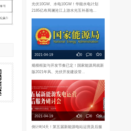
光伏10GW、水电10GW！华能水电计划
2185亿布局澜沧江上游水光互补基地...
2021-04-19
0
0
0
规模框架与开发节奏已定！国家能源局就新
版2021年风、光伏开发建设管...
2021-04-19
0
0
0
倒计时4天！第五届新能源电站运营及后服