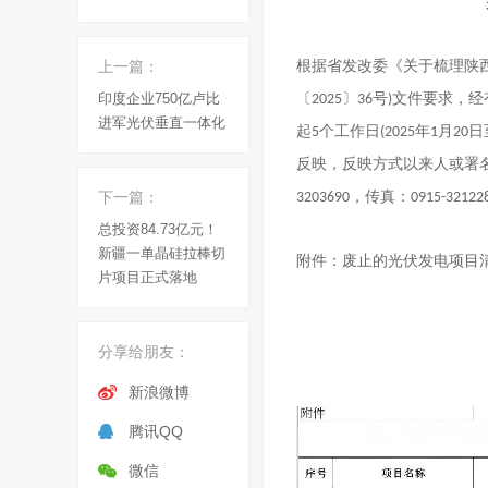
上一篇：
根据省发改委《关于梳理陕
印度企业750亿卢比
〔
〕
号
文件要求，经
2025
36
)
进军光伏垂直一体化
起
个工作日
年
月
日
5
(2025
1
20
反映，反映方式以来人或署
下一篇：
，传真：
3203690
0915-32122
总投资84.73亿元！
新疆一单晶硅拉棒切
附件：废止的光伏发电项目
片项目正式落地
分享给朋友：
新浪微博
腾讯QQ
微信