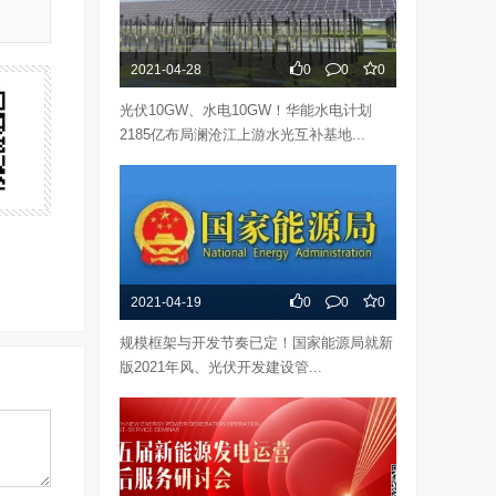
2021-04-28
0
0
0
光伏10GW、水电10GW！华能水电计划
2185亿布局澜沧江上游水光互补基地...
2021-04-19
0
0
0
规模框架与开发节奏已定！国家能源局就新
版2021年风、光伏开发建设管...