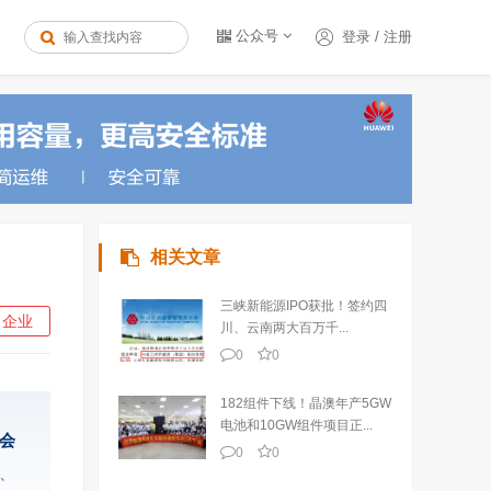
公众号
登录
/
注册
相关文章
三峡新能源IPO获批！签约四
企业
川、云南两大百万千...
0
0
182组件下线！晶澳年产5GW
电池和10GW组件项目正...
会
0
0
、