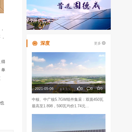
构，
要，
深度
更多
取得
、单
监
2021-05-06
0
0
0
中核、中广核5.7GW组件集采：双面450瓦
，也
最高至1.898，590瓦均价1.74元...