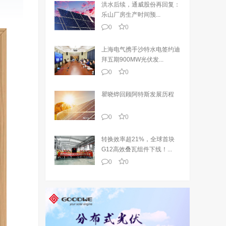
洪水后续，通威股份再回复：
乐山厂房生产时间预...
0
0
上海电气携手沙特水电签约迪
拜五期900MW光伏发...
0
0
瞿晓铧回顾阿特斯发展历程
0
0
转换效率超21%，全球首块
G12高效叠瓦组件下线！...
0
0