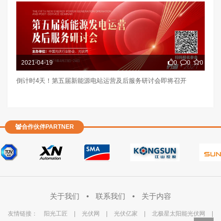
2021-04-19
0
0
0
倒计时4天！第五届新能源电站运营及后服务研讨会即将召开
合作伙伴PARTNER
关于我们
•
联系我们
•
关于内容
友情链接：
阳光工匠
|
光伏网
|
光伏亿家
|
北极星太阳能光伏网
|