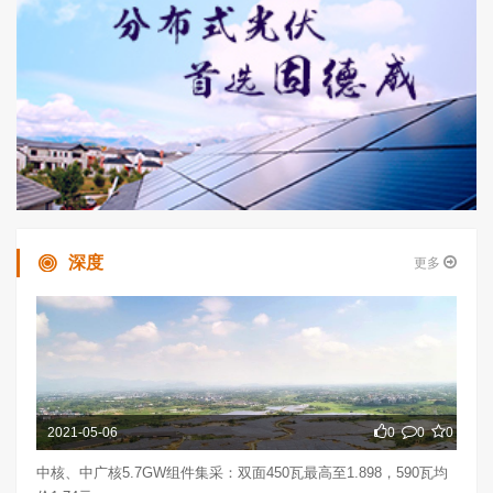
深度
更多
2021-05-06
0
0
0
中核、中广核5.7GW组件集采：双面450瓦最高至1.898，590瓦均