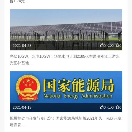
价1.74元...
2021-04-28
0
0
0
光伏10GW、水电10GW！华能水电计划2185亿布局澜沧江上游水
光互补基地...
2021-04-19
0
0
0
规模框架与开发节奏已定！国家能源局就新版2021年风、光伏开发
建设管...