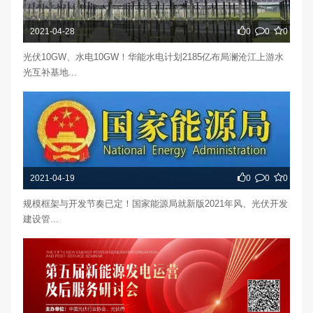
2021-04-28
0
0
0
光伏10GW、水电10GW！华能水电计划2185亿布局澜沧江上游水
光互补基地...
2021-04-19
0
0
0
规模框架与开发节奏已定！国家能源局就新版2021年风、光伏开发
建设管...