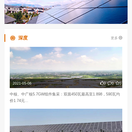
深度
更多
2021-05-06
0
0
0
中核、中广核5.7GW组件集采：双面450瓦最高至1.898，590瓦均
价1.74元...