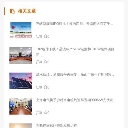
相关文章
三峡新能源IPO获批！签约四川、云南两大百万千...
0
0
182组件下线！晶澳年产5GW电池和10GW组件项目
正...
0
0
洪水后续，通威股份再回复：乐山厂房生产时间预...
0
0
上海电气携手沙特水电签约迪拜五期900MW光伏发...
0
0
瞿晓铧回顾阿特斯发展历程