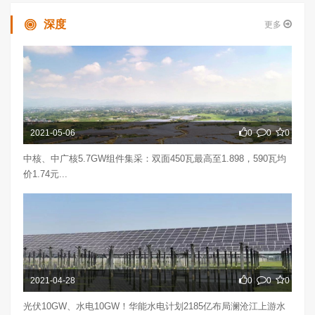
深度
更多
2021-05-06
0
0
0
中核、中广核5.7GW组件集采：双面450瓦最高至1.898，590瓦均
价1.74元...
2021-04-28
0
0
0
光伏10GW、水电10GW！华能水电计划2185亿布局澜沧江上游水