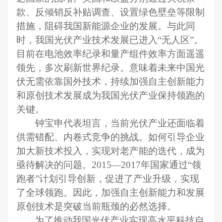
款
、
反倾销反补贴调查
、
设置绿色壁垒
等
限制
措施，阻碍我国新能源企业的发展。与此同
时，我国光伏产业技术发展已进入
“
无人区
”
。
目前在
电池效率纪录和量产组件效率方面遥遥
领先，多次刷新世界纪录。意味着未来
中国光
伏无需
依靠国外技术
，持续
加强自主创新能力
和原创技术发展成为我国光伏产业保持领跑的
关键。
钟宝申代表坦言，
当前光伏产业还面临着
供需错配、
内卷式竞争的
挑战。如何引导企业
加大新技术投入，实现对老产能的迭代，成为
亟待解决的问题。
2015
—
2017年国家通过“领
跑者”计划引导创新，促进了产业升级，实现
了全球领跑。因此，加强自主创新能力和发展
原创技术是突破当前瓶颈的必然选择。
为了推动我国光伏产业实现高水平科技自