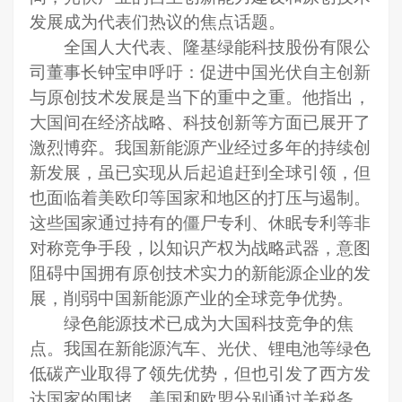
发展成为代表们热议的焦点话题。
全国人大代表、隆基绿能科技股份有限公
司董事长钟宝申
呼吁：促进中国光伏自主创新
与原创技术发展是当下的重中之重
。
他
指出，
大国间在经济战略、科技创新等方面
已
展开了
激烈博弈。我国新能源产业
经过多年的持续创
新发展，
虽已实现从后起追赶到全球引领，但
也面临着美欧印等国家和地区的打压与遏制。
这些国家通过
持有的
僵尸专利、休眠专利
等
非
对称竞争手段
，以知识产权为战略武器，
意图
阻碍
中国拥有原创技术实力的
新能源企业的发
展，削弱
中国新能源产业的全球竞争
优势。
绿色能源技术已成为大国科技竞争的焦
点。我国在新能源汽车、光伏、锂电池等绿色
低碳产业取得了领先优势，但也引发了西方发
达国家的围堵。美国
和
欧盟
分别
通过关税条