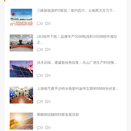
三峡新能源IPO获批！签约四川、云南两大百万千...
0
0
182组件下线！晶澳年产5GW电池和10GW组件项目
正...
0
0
洪水后续，通威股份再回复：乐山厂房生产时间预...
0
0
上海电气携手沙特水电签约迪拜五期900MW光伏发...
0
0
瞿晓铧回顾阿特斯发展历程
0
0