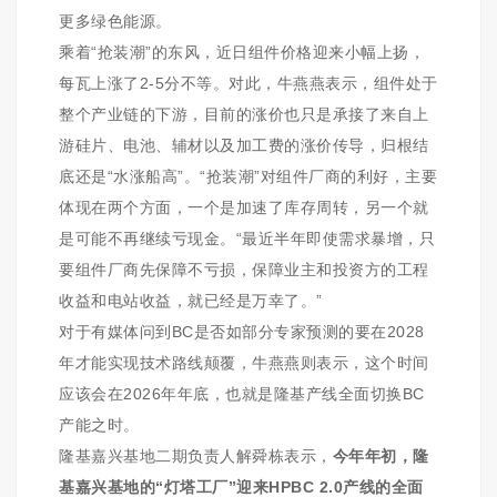
更多绿色能源。
乘着“抢装潮”的东风，近日组件价格迎来小幅上扬，
每瓦上涨了2-5分不等。对此，牛燕燕表示，组件处于
整个产业链的下游，目前的涨价也只是承接了来自上
游硅片、电池、辅材以及加工费的涨价传导，归根结
底还是“水涨船高”。“抢装潮”对组件厂商的利好，主要
体现在两个方面，一个是加速了库存周转，另一个就
是可能不再继续亏现金。“最近半年即使需求暴增，只
要组件厂商先保障不亏损，保障业主和投资方的工程
收益和电站收益，就已经是万幸了。”
对于有媒体问到BC是否如部分专家预测的要在2028
年才能实现技术路线颠覆，牛燕燕则表示，这个时间
应该会在2026年年底，也就是隆基产线全面切换BC
产能之时。
隆基嘉兴基地二期负责人解舜栋表示，
今年年初，隆
基嘉兴基地的“灯塔工厂”迎来HPBC 2.0产线的全面