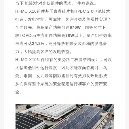
当下‘抢装潮’对光伏组件的需求。”牛燕燕说。
Hi-MO X10组件基于泰睿硅片和HPBC 2.0电池技术
打
造，发电性能、可靠性、客户收益及美观性实现了
全面领先。最高量产功率可达
670W
，同等尺寸下，
较
TOPCon
主流组件功率高
30W
以上。量产组件效率
最
高可达
24.8%
，充分释放有限安装面积的发电潜
力，大幅提高客户的发电收益。
Hi-MO X10组件特有的类旁路二极管结构设计，可以
大幅降低组件运行温度，因此才能在面临树叶、鸟
粪、烟囱、女儿墙等阴影遮挡时有效抑制热斑形成，
从而保障整个系统的安全稳定运行和客户的资产安
全。