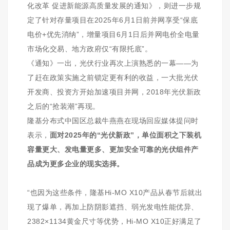
化改革 促进新能源高质量发展的通知》，则进一步规
定了针对存量项目在2025年6月1日前并网享受“保底
电价+优先消纳”，增量项目6月1日后并网电价全电量
市场化交易、地方政府仅“有限托底”。
《通知》一出，光伏行业再次上演熟悉的一幕——为
了赶在政策实施之前锁定更有利的收益，一大批光伏
开发商、投资方开始加速项目并网，2018年光伏新政
之后的“抢装潮”再现。
隆基分布式中国区总裁牛燕燕在现场回应媒体提问时
表示
，
面对2025年的“光伏新政”，单位面积之下装机
容量更大、发电量更多、更加安全可靠的光伏组件产
品成为更多企业的现实选择。
“也因为这些条件，隆基Hi-MO X10产品从春节后就出
现了爆单，再加上防阴影遮挡、弱光发电性能优异、
2382×1134黄金尺寸等优势，Hi-MO X10正好满足了