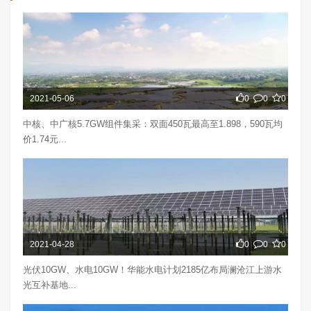
2021-05-06
0
0
0
中核、中广核5.7GW组件集采：双面450瓦最高至1.898，590瓦均
价1.74元...
2021-04-28
0
0
0
光伏10GW、水电10GW！华能水电计划2185亿布局澜沧江上游水
光互补基地...