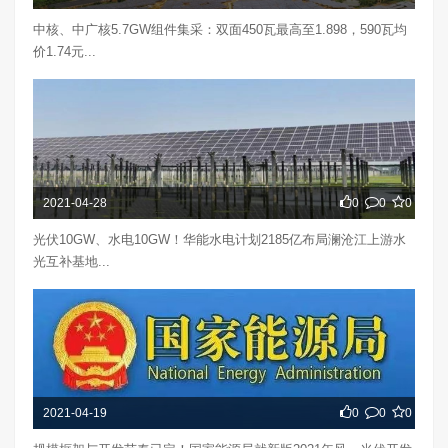
中核、中广核5.7GW组件集采：双面450瓦最高至1.898，590瓦均
价1.74元...
2021-04-28
0
0
0
光伏10GW、水电10GW！华能水电计划2185亿布局澜沧江上游水
光互补基地...
2021-04-19
0
0
0