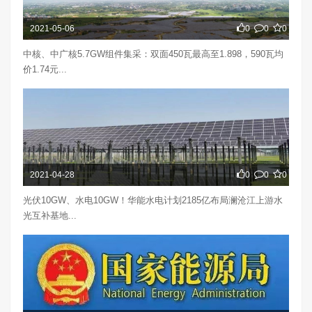
2021-05-06
0
0
0
中核、中广核5.7GW组件集采：双面450瓦最高至1.898，590瓦均
价1.74元...
2021-04-28
0
0
0
光伏10GW、水电10GW！华能水电计划2185亿布局澜沧江上游水
光互补基地...