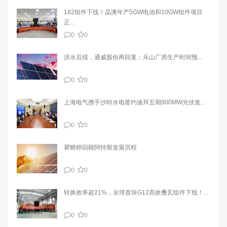
182组件下线！晶澳年产5GW电池和10GW组件项目
正...
0
0
洪水后续，通威股份再回复：乐山厂房生产时间预...
0
0
上海电气携手沙特水电签约迪拜五期900MW光伏发...
0
0
瞿晓铧回顾阿特斯发展历程
0
0
转换效率超21%，全球首块G12高效叠瓦组件下线！...
0
0