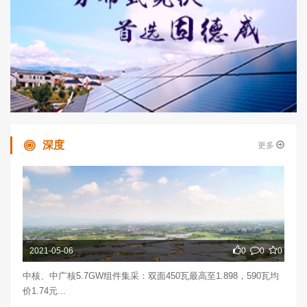
深度
更多
2021-05-06
0
0
0
中核、中广核5.7GW组件集采：双面450瓦最高至1.898，590瓦均
价1.74元...