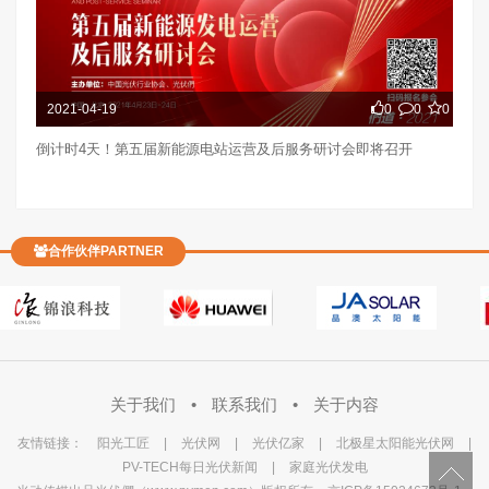
2021-04-19
0
0
0
倒计时4天！第五届新能源电站运营及后服务研讨会即将召开
合作伙伴PARTNER
关于我们
•
联系我们
•
关于内容
友情链接：
阳光工匠
|
光伏网
|
光伏亿家
|
北极星太阳能光伏网
|
PV-TECH每日光伏新闻
|
家庭光伏发电