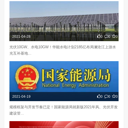
2021-04-28
0
0
0
光伏10GW、水电10GW！华能水电计划2185亿布局澜沧江上游水
光互补基地...
2021-04-19
0
0
0
规模框架与开发节奏已定！国家能源局就新版2021年风、光伏开发
建设管...