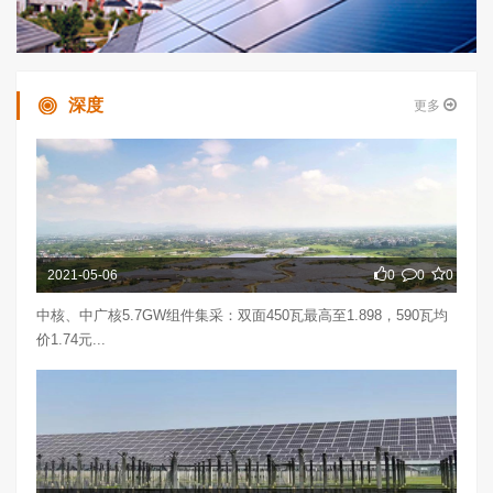
深度
更多
2021-05-06
0
0
0
中核、中广核5.7GW组件集采：双面450瓦最高至1.898，590瓦均
价1.74元...