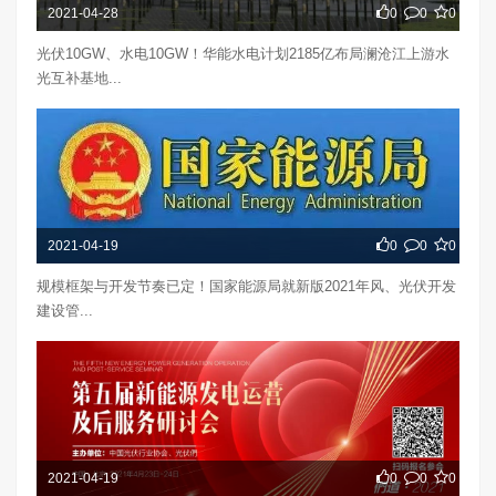
2021-04-28
0
0
0
光伏10GW、水电10GW！华能水电计划2185亿布局澜沧江上游水
光互补基地...
2021-04-19
0
0
0
规模框架与开发节奏已定！国家能源局就新版2021年风、光伏开发
建设管...
2021-04-19
0
0
0