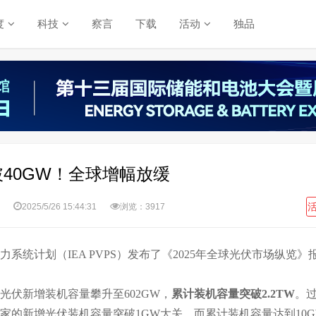
度
科技
察言
下载
活动
独品
40GW！全球增幅放缓
2025/5/26 15:44:31
浏览：3917
系统计划（IEA PVPS）发布了《2025年全球光伏市场纵览》
球光伏新增装机容量攀升至602GW，
累计装机容量突破2.2TW
。
国家的新增光伏装机容量突破1GW大关，而累计装机容量达到10