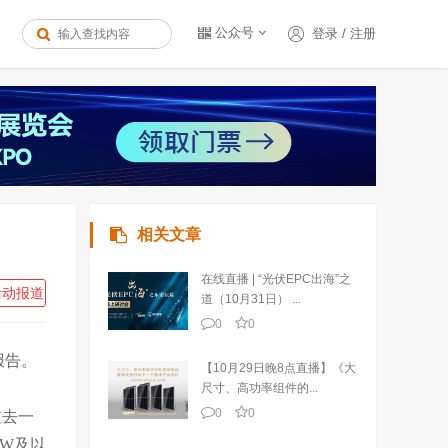
公众号
登录
/
注册
相关文章
在线直播 | “光伏EPC出海”之
活动报道
道（10月31日） ...
0
0
报告。
【10月29日晚8点直播】《大
尺寸、高功率组件的...
0
0
过去一
GW及以