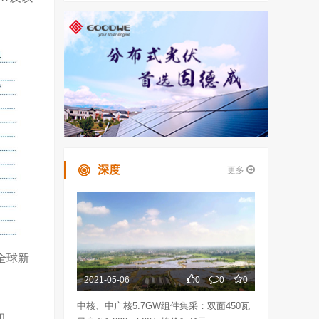
深度
更多
占全球新
2021-05-06
0
0
0
中核、中广核5.7GW组件集采：双面450瓦
和