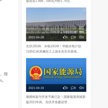
最高至1.898，590瓦均价1.74元...
2021-04-28
0
0
0
光伏10GW、水电10GW！华能水电计划
2185亿布局澜沧江上游水光互补基地...
。报
%。
2021-04-19
0
0
0
规模框架与开发节奏已定！国家能源局就新
版2021年风、光伏开发建设管...