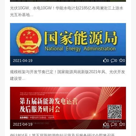
光伏10GW、水电10GW！华能水电计划2185亿布局澜沧江上游水
光互补基地...
2021-04-19
0
0
0
规模框架与开发节奏已定！国家能源局就新版2021年风、光伏开发
建设管...
2021-04-19
0
0
0
倒计时4天！第五届新能源电站运营及后服务研讨会即将召开