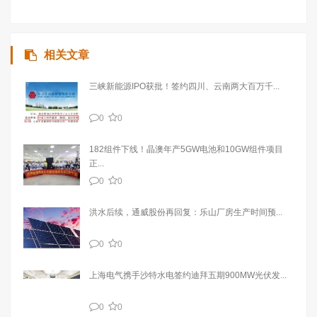
相关文章
三峡新能源IPO获批！签约四川、云南两大百万千...
0
0
182组件下线！晶澳年产5GW电池和10GW组件项目
正...
0
0
洪水后续，通威股份再回复：乐山厂房生产时间预...
0
0
上海电气携手沙特水电签约迪拜五期900MW光伏发...
0
0