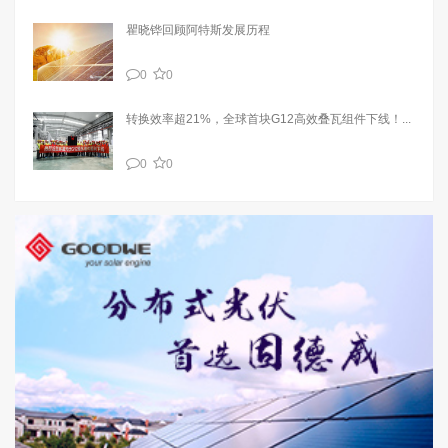
瞿晓铧回顾阿特斯发展历程
0
0
转换效率超21%，全球首块G12高效叠瓦组件下线！...
0
0