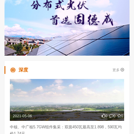
深度
更多
2021-05-06
0
0
0
中核、中广核5.7GW组件集采：双面450瓦最高至1.898，590瓦均
价1.74元...