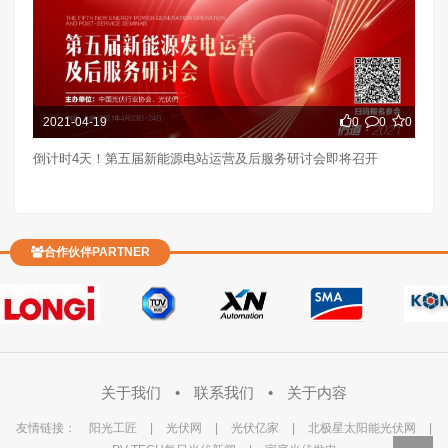
2021-04-19
0
0
0
倒计时4天！第五届新能源电站运营及后服务研讨会即将召开
合作伙伴PARTNER
关于我们
•
联系我们
•
关于内容
友情链接：
阳光工匠
|
光伏网
|
光伏亿家
|
北极星太阳能光伏网
|