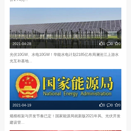
2021-04-28
0
0
0
光伏10GW、水电10GW！华能水电计划2185亿布局澜沧江上游水
光互补基地...
2021-04-19
0
0
0
规模框架与开发节奏已定！国家能源局就新版2021年风、光伏开发
建设管...