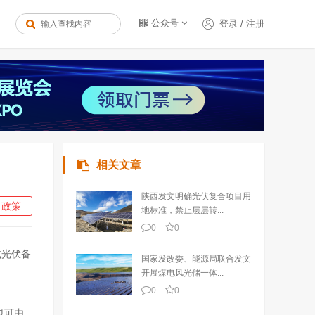
公众号
登录
/
注册
相关文章
陕西发文明确光伏复合项目用
政策
地标准，禁止层层转...
0
0
式光伏备
国家发改委、能源局联合发文
开展煤电风光储一体...
0
0
也可由