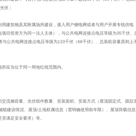
式光伏；
利用建筑物及其附属场所建设，接入用户侧电网或者与用户开展专线供电
电项目投资方为同一法人主体），与公共电网连接点电压等级为35千伏、
者与公共电网连接点电压等级为110千伏（66千伏）、总装机容量原则上
场所应当位于同一用地红线范围内。
的交流侧容量、光伏组件数量、安装面积、安装方式（屋顶固定式、跟踪
、储能建设情况、屋顶/土地权属信息（需明确使用权年限）、屋顶荷载信
是否满足安全要求）等。