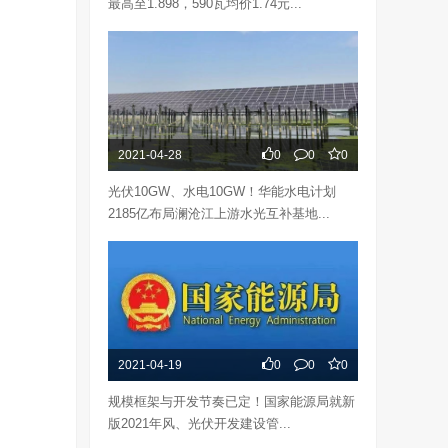
最高至1.898，590瓦均价1.74元...
2021-04-28
0
0
0
光伏10GW、水电10GW！华能水电计划
2185亿布局澜沧江上游水光互补基地...
2021-04-19
0
0
0
规模框架与开发节奏已定！国家能源局就新
版2021年风、光伏开发建设管...