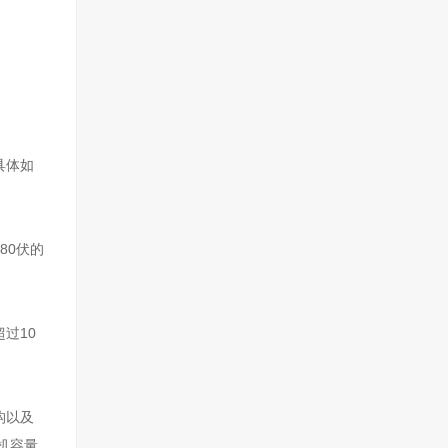
具体如
80伏的
过10
构以及
机容量