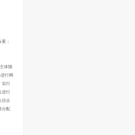
备案；
资主体随
)进行网
》实行
位进行
失信企
量分配