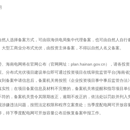
明
自然人选择备案方式，可由琼海供电局集中代理备案，也可由自然人自行
、大型工商业分布式光伏，由投资主体备案，不得以自然人名义备案。
南电网将在官网公布（官网网址：plan.hainan.gov.cn），请各投
案。分布式光伏项目建设单位即可通过投资项目在线审批监管平台(海南省
收到备案申请信息后，备案机关将按照《企业投资项目事中事后监管办法
真实性；在项目备案信息及材料不完整的，备案机关将提醒和指导项目单
不符的，备案机关责令其限期改正，逾期不改正的，依法处以罚款并列入
现涉嫌违法问题，按照法定权限和程序立案查处；当季度配电网可开放容
停，待下季度配电网可开放容量公布后恢复备案申报工作。