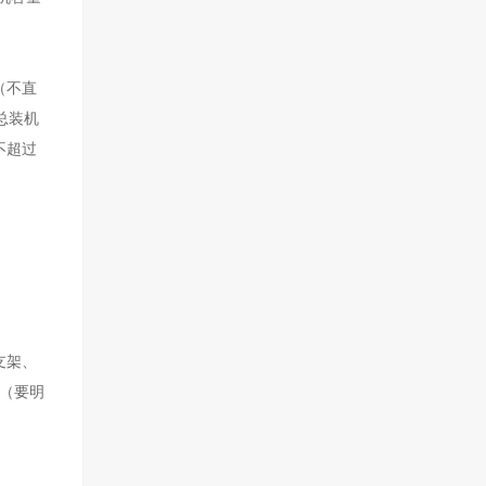
（不直
总装机
不超过
支架、
息（要明