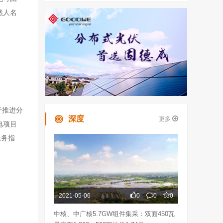
然人名
于推进分
深度
更多
电项目
服务指
2021-05-06
0
0
0
中核、中广核5.7GW组件集采：双面450瓦