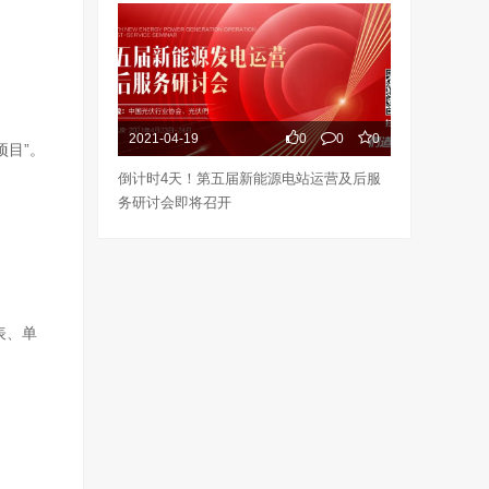
2021-04-19
0
0
0
项目”。
倒计时4天！第五届新能源电站运营及后服
务研讨会即将召开
表、单