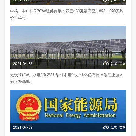
中核、中广核5.7GW组件集采：双面450瓦最高至1.898，590瓦均
价1.74元...
2021-04-28
0
0
0
光伏10GW、水电10GW！华能水电计划2185亿布局澜沧江上游水
光互补基地...
2021-04-19
0
0
0