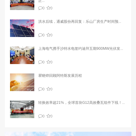
正...
0
0
洪水后续，通威股份再回复：乐山厂房生产时间预...
0
0
上海电气携手沙特水电签约迪拜五期900MW光伏发...
0
0
瞿晓铧回顾阿特斯发展历程
0
0
转换效率超21%，全球首块G12高效叠瓦组件下线！...
0
0