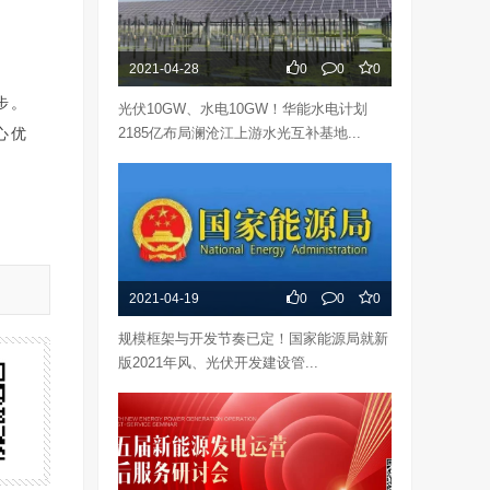
2021-04-28
0
0
0
步。
光伏10GW、水电10GW！华能水电计划
心优
2185亿布局澜沧江上游水光互补基地...
2021-04-19
0
0
0
规模框架与开发节奏已定！国家能源局就新
版2021年风、光伏开发建设管...