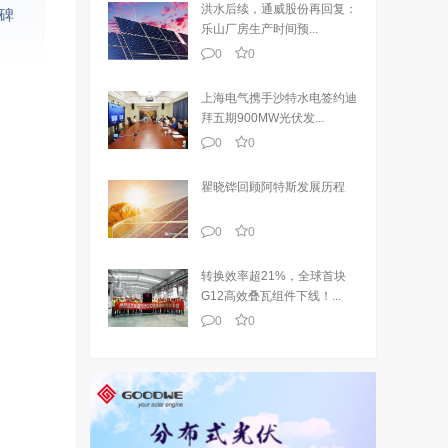
洪水后续，通威股份再回复：
碑
乐山厂房生产时间预...
0
0
上海电气携手沙特水电签约迪
拜五期900MW光伏发...
0
0
瞿晓铧回顾阿特斯发展历程
0
0
转换效率超21%，全球首块
G12高效叠瓦组件下线！...
0
0