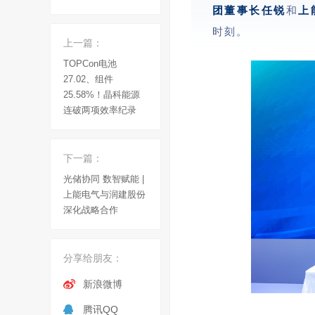
团董事长任锐
和
上
时刻。
上一篇：
TOPCon电池
27.02、组件
25.58%！晶科能源
连破两项效率纪录
下一篇：
光储协同 数智赋能 |
上能电气与润建股份
深化战略合作
分享给朋友：
新浪微博
腾讯QQ