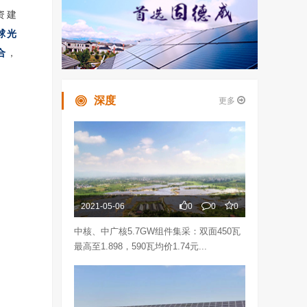
资建
球光
合
，
深度
更多
2021-05-06
0
0
0
中核、中广核5.7GW组件集采：双面450瓦
最高至1.898，590瓦均价1.74元...