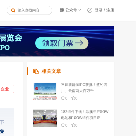
公众号
登录
/
注册
相关文章
三峡新能源IPO获批！签约四
企业
川、云南两大百万千...
0
0
182组件下线！晶澳年产5GW
电池和10GW组件项目正...
下
0
0
集