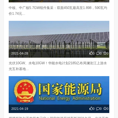
中核、中广核5.7GW组件集采：双面450瓦最高至1.898，590瓦均
价1.74元...
2021-04-28
0
0
0
光伏10GW、水电10GW！华能水电计划2185亿布局澜沧江上游水
光互补基地...
2021-04-19
0
0
0