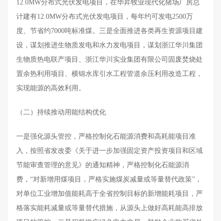
12.0MW分布式光伏发电项目，在华昇牧业现代化猪场厂房总
计建有12.0MW分布式光伏发电项目，每年约可发电2500万
度、节省约7000吨标准煤。三是全面推进各类再生资源项目建
设，谋划推进生物质发电和水力发电项目，谋划浙江华川集团
生物质热电联产项目、浙江华川实业集团有限公司固废焚烧处
置余热利用项目、横锦水库引水工程管道余压利用改造工程，
实现能源的高效利用。
（二）持续推动用能结构优化
一是强化源头管控，严格控制化石能源消费和高耗能项目准
入，按照省发改委《关于进一步加强固定资产投资项目和区域
节能审查管理的意见》的通知精神，严格控制化石能源消
费，“对新增用煤项目，严格实施煤炭减量或等量替代政策”，
对单位工业增加值能耗高于全省控制目标的新增能耗项目，严
格落实能耗减量或等量替代措施，从源头上做好高耗能高排放