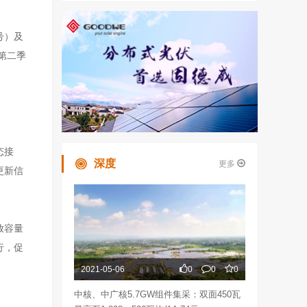
号）及
第二季
态接
深度
更多
更新信
放容量
行，促
2021-05-06
0
0
0
中核、中广核5.7GW组件集采：双面450瓦