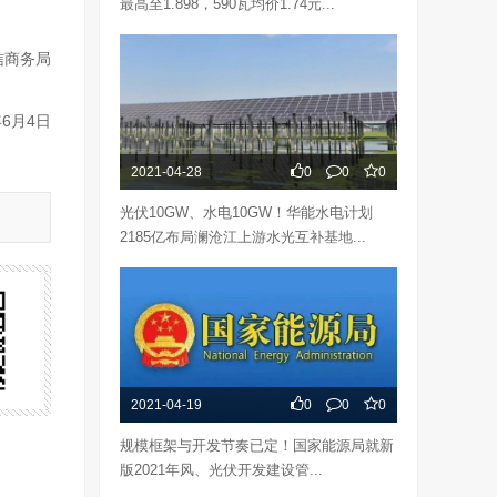
最高至1.898，590瓦均价1.74元...
信商务局
年6月4日
2021-04-28
0
0
0
光伏10GW、水电10GW！华能水电计划
2185亿布局澜沧江上游水光互补基地...
2021-04-19
0
0
0
规模框架与开发节奏已定！国家能源局就新
版2021年风、光伏开发建设管...