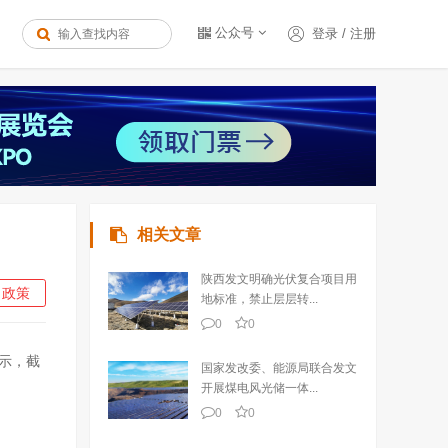
公众号
登录
/
注册
相关文章
陕西发文明确光伏复合项目用
政策
地标准，禁止层层转...
0
0
显示，截
国家发改委、能源局联合发文
开展煤电风光储一体...
0
0