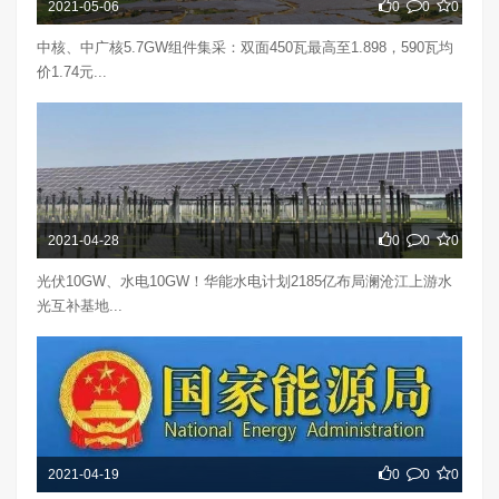
2021-05-06
0
0
0
中核、中广核5.7GW组件集采：双面450瓦最高至1.898，590瓦均
价1.74元...
2021-04-28
0
0
0
光伏10GW、水电10GW！华能水电计划2185亿布局澜沧江上游水
光互补基地...
2021-04-19
0
0
0