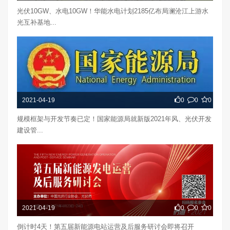
光伏10GW、水电10GW！华能水电计划2185亿布局澜沧江上游水
光互补基地...
2021-04-19
0
0
0
规模框架与开发节奏已定！国家能源局就新版2021年风、光伏开发
建设管...
2021-04-19
0
0
0
倒计时4天！第五届新能源电站运营及后服务研讨会即将召开