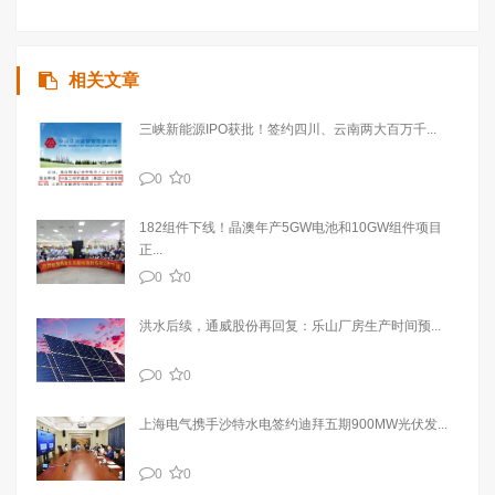
相关文章
三峡新能源IPO获批！签约四川、云南两大百万千...
0
0
182组件下线！晶澳年产5GW电池和10GW组件项目
正...
0
0
洪水后续，通威股份再回复：乐山厂房生产时间预...
0
0
上海电气携手沙特水电签约迪拜五期900MW光伏发...
0
0