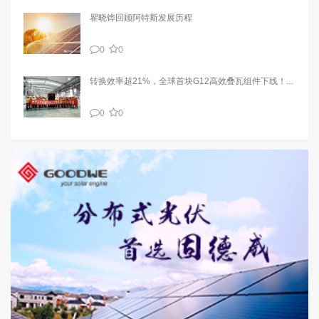
瞿晓铧回顾阿特斯发展历程
0
0
转换效率超21%，全球首块G12高效叠瓦组件下线！...
0
0