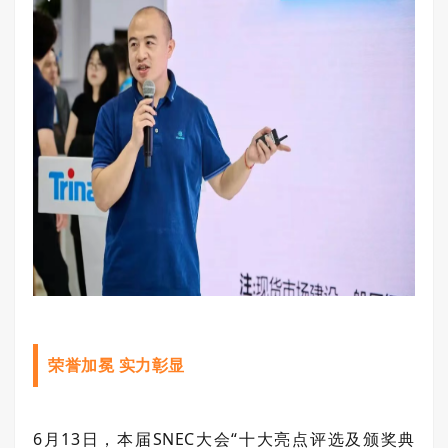
荣誉加冕 实力彰显
6
月
13
日，本届
SNEC
大会“十大亮点评选及颁奖典