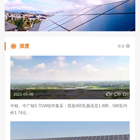
深度
更多
2021-05-06
0
0
0
中核、中广核5.7GW组件集采：双面450瓦最高至1.898，590瓦均
价1.74元...