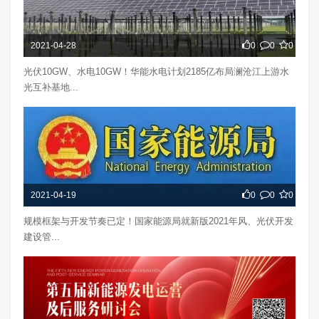
2021-04-28
0
0
0
光伏10GW、水电10GW！华能水电计划2185亿布局澜沧江上游水
光互补基地...
2021-04-19
0
0
0
规模框架与开发节奏已定！国家能源局就新版2021年风、光伏开发
建设管...