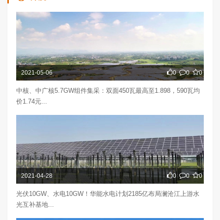
2021-05-06
0
0
0
中核、中广核5.7GW组件集采：双面450瓦最高至1.898，590瓦均
价1.74元...
2021-04-28
0
0
0
光伏10GW、水电10GW！华能水电计划2185亿布局澜沧江上游水
光互补基地...