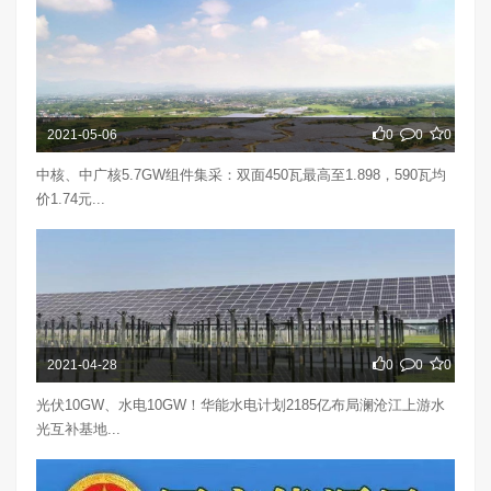
2021-05-06
0
0
0
中核、中广核5.7GW组件集采：双面450瓦最高至1.898，590瓦均
价1.74元...
2021-04-28
0
0
0
光伏10GW、水电10GW！华能水电计划2185亿布局澜沧江上游水
光互补基地...