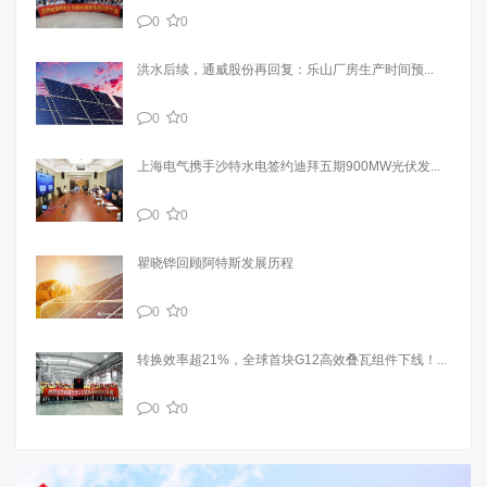
0
0
洪水后续，通威股份再回复：乐山厂房生产时间预...
0
0
上海电气携手沙特水电签约迪拜五期900MW光伏发...
0
0
瞿晓铧回顾阿特斯发展历程
0
0
转换效率超21%，全球首块G12高效叠瓦组件下线！...
0
0