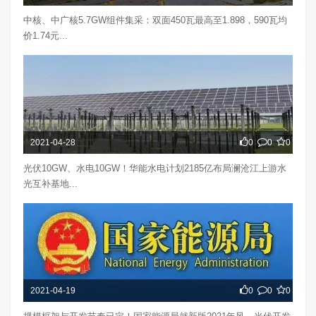
中核、中广核5.7GW组件集采：双面450瓦最高至1.898，590瓦均
价1.74元...
2021-04-28
0
0
0
光伏10GW、水电10GW！华能水电计划2185亿布局澜沧江上游水
光互补基地...
2021-04-19
0
0
0