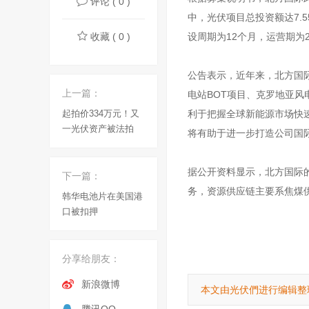
评论 ( 0 )
中，光伏项目总投资额达7.5
收藏 ( 0 )
设周期为12个月，运营期为
公告表示，近年来，北方国
上一篇：
电站BOT项目、克罗地亚
起拍价334万元！又
利于把握全球新能源市场快
一光伏资产被法拍
将有助于进一步打造公司国
据公开资料显示，北方国际
下一篇：
务，资源供应链主要系焦煤
韩华电池片在美国港
口被扣押
分享给朋友：
新浪微博
本文由光伏們进行编辑整