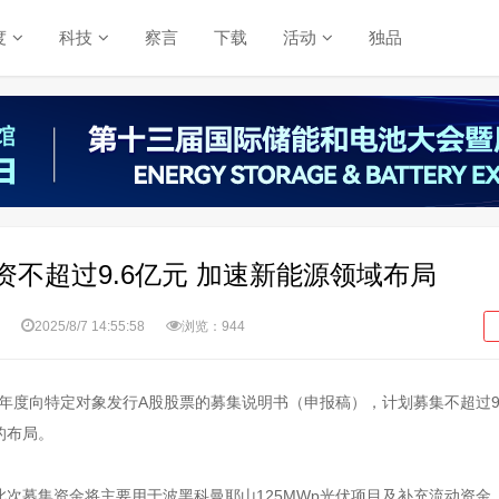
度
科技
察言
下载
活动
独品
不超过9.6亿元 加速新能源领域布局
2025/8/7 14:55:58
浏览：944
24年度向特定对象发行A股股票的募集说明书（申报稿），计划募集不超过9
的布局。
次募集资金将主要用于波黑科曼耶山125MWp光伏项目及补充流动资金