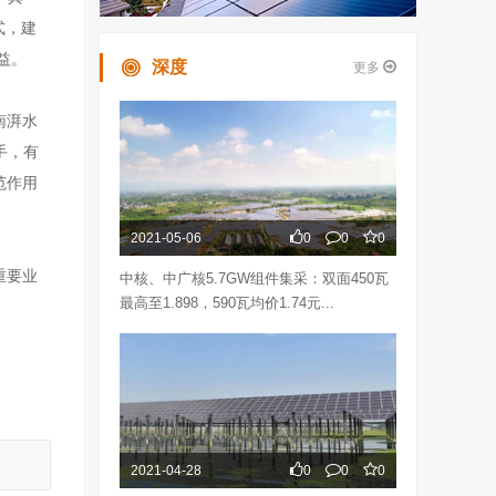
式，建
益。
深度
更多
南湃水
手，有
范作用
2021-05-06
0
0
0
重要业
中核、中广核5.7GW组件集采：双面450瓦
最高至1.898，590瓦均价1.74元...
2021-04-28
0
0
0