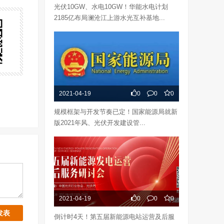
光伏10GW、水电10GW！华能水电计划
2185亿布局澜沧江上游水光互补基地...
2021-04-19
0
0
0
规模框架与开发节奏已定！国家能源局就新
版2021年风、光伏开发建设管...
2021-04-19
0
0
0
倒计时4天！第五届新能源电站运营及后服