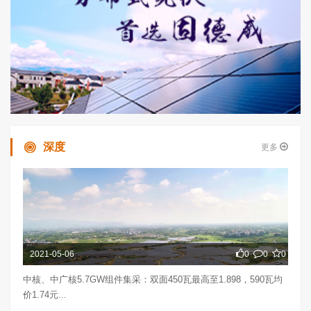
深度
更多
2021-05-06
0
0
0
中核、中广核5.7GW组件集采：双面450瓦最高至1.898，590瓦均
价1.74元...