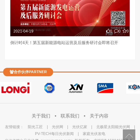
2021-04-19
0
0
0
倒计时4天！第五届新能源电站运营及后服务研讨会即将召开
合作伙伴PARTNER
关于我们
•
联系我们
•
关于内容
友情链接：
阳光工匠
|
光伏网
|
光伏亿家
|
北极星太阳能光伏网
|
PV-TECH每日光伏新闻
|
家庭光伏发电