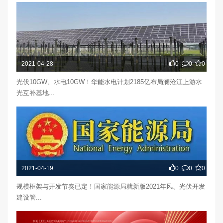
2021-04-28
0
0
0
光伏10GW、水电10GW！华能水电计划2185亿布局澜沧江上游水
光互补基地...
2021-04-19
0
0
0
规模框架与开发节奏已定！国家能源局就新版2021年风、光伏开发
建设管...