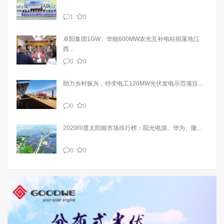
1
0
卓阳集团1GW、华能600MW农光互补电站拟落地江
西...
0
0
助力乡村振兴，特变电工120MW光伏发电示范项目...
0
0
2020印度太阳能市场排行榜：阳光电源、华为、隆...
0
0