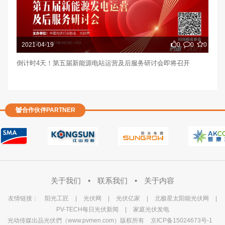
2021-04-19
0
0
0
倒计时4天！第五届新能源电站运营及后服务研讨会即将召开
合作伙伴PARTNER
关于我们
•
联系我们
•
关于内容
友情链接：
阳光工匠
|
光伏网
|
光伏亿家
|
北极星太阳能光伏网
|
PV-TECH每日光伏新闻
|
家庭光伏发电
光动传媒出品光伏們（www.pvmen.com）版权所有
京ICP备15024673号-1