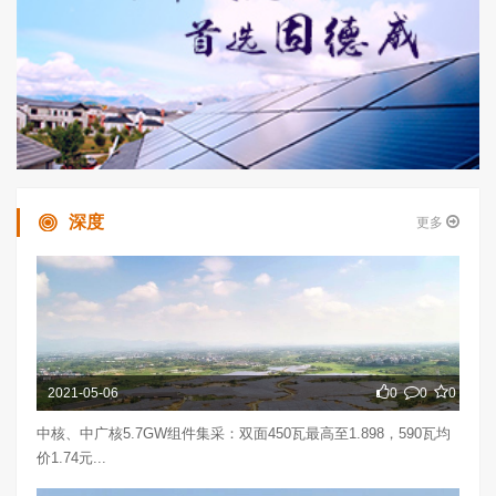
深度
更多
2021-05-06
0
0
0
中核、中广核5.7GW组件集采：双面450瓦最高至1.898，590瓦均
价1.74元...