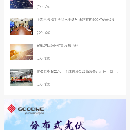
0
0
上海电气携手沙特水电签约迪拜五期900MW光伏发...
0
0
瞿晓铧回顾阿特斯发展历程
0
0
转换效率超21%，全球首块G12高效叠瓦组件下线！...
0
0