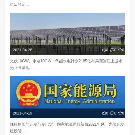
价1.74元...
2021-04-28
0
0
0
光伏10GW、水电10GW！华能水电计划2185亿布局澜沧江上游水
光互补基地...
2021-04-19
0
0
0
规模框架与开发节奏已定！国家能源局就新版2021年风、光伏开发
建设管...