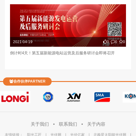
2021-04-19
0
0
0
倒计时4天！第五届新能源电站运营及后服务研讨会即将召开
合作伙伴PARTNER
关于我们
•
联系我们
•
关于内容
友情链接：
阳光工匠
|
光伏网
|
光伏亿家
|
北极星太阳能光伏网
|