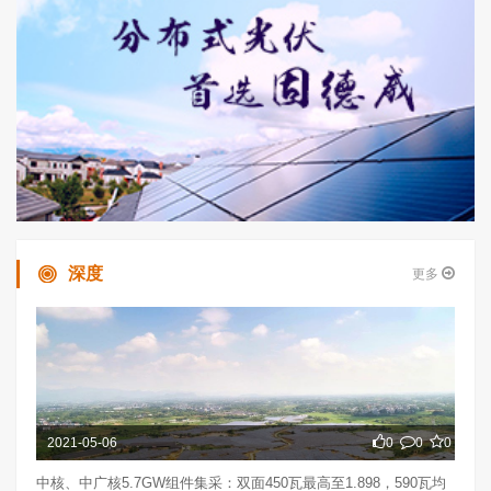
深度
更多
2021-05-06
0
0
0
中核、中广核5.7GW组件集采：双面450瓦最高至1.898，590瓦均