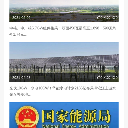
2021-05-06
0
0
0
中核、中广核5.7GW组件集采：双面450瓦最高至1.898，590瓦均
价1.74元...
2021-04-28
0
0
0
光伏10GW、水电10GW！华能水电计划2185亿布局澜沧江上游水
光互补基地...