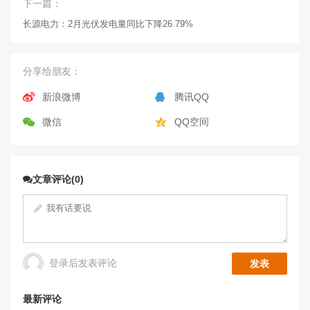
下一篇：
长源电力：2月光伏发电量同比下降26.79%
分享给朋友：
新浪微博
腾讯QQ
微信
QQ空间
文章评论(0)
登录后发表评论
最新评论