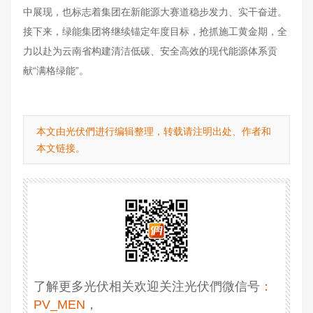
中展现，也标志着集团在新能源大赛道稳步发力、实干奋进。
接下来，绿能集团将继续锚定年度目标，抢抓施工黄金期，全
力以赴为云南省构建清洁低碳、安全高效的现代能源体系贡
献“满格绿能”。
本文由光伏們进行编辑整理，转载请注明出处、作者和
本文链接。
了解更多光伏相关欢迎关注光伏們微信号
：
PV_MEN
，