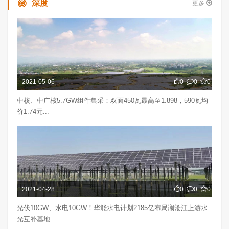
深度
更多
2021-05-06
0
0
0
中核、中广核5.7GW组件集采：双面450瓦最高至1.898，590瓦均
价1.74元...
2021-04-28
0
0
0
光伏10GW、水电10GW！华能水电计划2185亿布局澜沧江上游水
光互补基地...