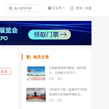
公众号
登录
/
注册
相关文章
三峡新能源IPO获批！签约四
企业
川、云南两大百万千...
0
0
182组件下线！晶澳年产5GW
电池和10GW组件项目正...
0
0