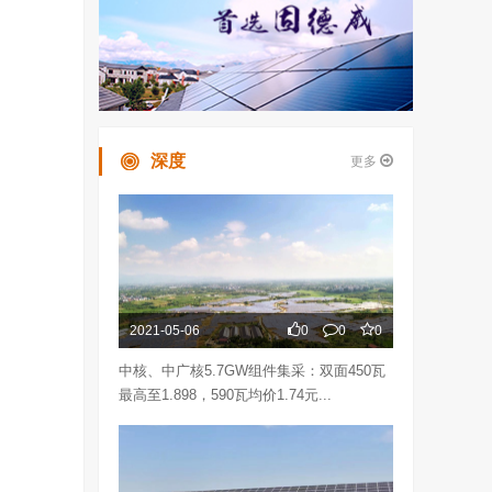
深度
更多
2021-05-06
0
0
0
中核、中广核5.7GW组件集采：双面450瓦
最高至1.898，590瓦均价1.74元...