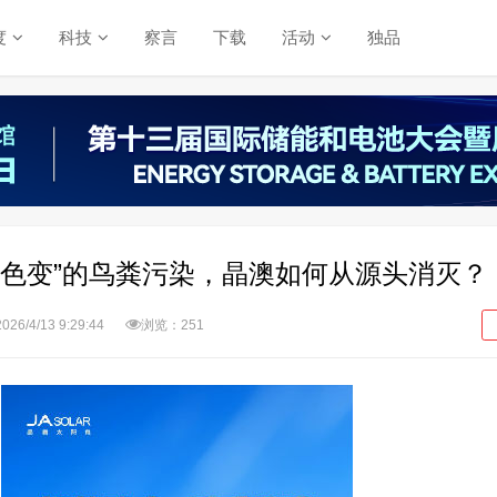
度
科技
察言
下载
活动
独品
之色变”的鸟粪污染，晶澳如何从源头消灭？
2026/4/13 9:29:44
浏览：251