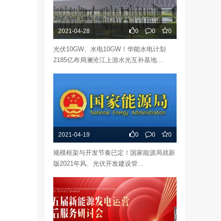
2021-04-28
0
0
0
光伏10GW、水电10GW！华能水电计划
2185亿布局澜沧江上游水光互补基地...
2021-04-19
0
0
0
规模框架与开发节奏已定！国家能源局就新
版2021年风、光伏开发建设管...