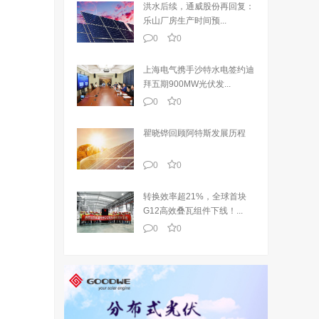
洪水后续，通威股份再回复：
乐山厂房生产时间预...
0
0
上海电气携手沙特水电签约迪
拜五期900MW光伏发...
0
0
瞿晓铧回顾阿特斯发展历程
0
0
转换效率超21%，全球首块
G12高效叠瓦组件下线！...
0
0