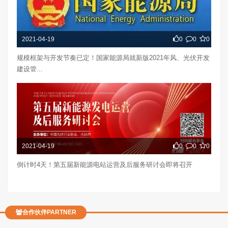
2021-04-19
0
0
0
规模框架与开发节奏已定！国家能源局就新版2021年风、光伏开发
建设管...
2021-04-19
0
0
0
倒计时4天！第五届新能源电站运营及后服务研讨会即将召开
合作伙伴PARTNER