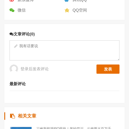
微信
QQ空间
文章评论(0)
登录后发表评论
最新评论
相关文章
三峡新能源IPO获批！签约四川、云南两大百万千...