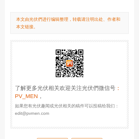
本文由光伏們进行编辑整理，转载请注明出处、作者和
本文链接。
了解更多光伏相关欢迎关注光伏們微信号
：
PV_MEN
，
如果您有光伏趣闻或光伏相关的稿件可以投稿给我们：
edit@pvmen.com