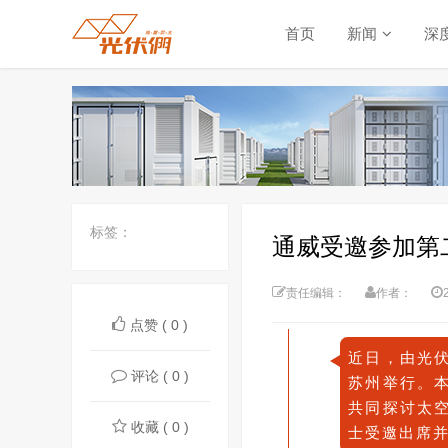
首页
新闻
深
标签：
通威受邀参加第
责任编辑：
作者：
点赞 ( 0 )
近
日，由光
评论 ( 0 )
苏州举行。
共同探讨太
收藏 ( 0 )
士受邀出席