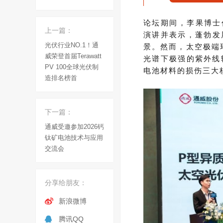
论坛
期间，
李果博士
上一篇：
演讲
并
表示
，蓬勃发
光伏行业NO.1！通
景。然而，太空极端
威荣登首届Terawatt
光谱下极强的紫外线辐
PV 100全球光伏制
电池材料的损伤
三大
造排名榜首
下一篇：
通威受邀参加2026钙
钛矿电池技术与应用
交流会
分享给朋友：
新浪微博
腾讯QQ