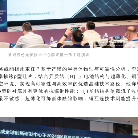
通威股份光伏技术中心
李果博士
作主题演讲
路线能担此重任？基于严谨的半导体物理与
可靠性分析
，李
率掺镓
p型硅片，结合异质结（
HJT
）电池结构与超薄化、铜
空环境、实现高可靠性与高效率的优选晶硅技术路径。他详
p型硅衬底具有更优的抗辐射性能；HJT前结结构使载流子收
最不敏感；超薄化可降低体缺陷影响；
铜互连技术则能提升