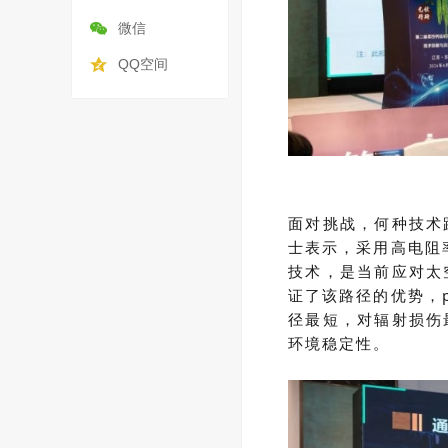
微信
QQ空间
面对挑战，何种技术
士
表示
，采用高电阻
技术，是当前应对太
证了该路径的优势
，
径最短，对
辐射损伤
环境稳定性。