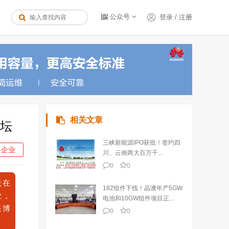
公众号
登录
/
注册
相关文章
坛
三峡新能源IPO获批！签约四
企业
川、云南两大百万千...
0
0
坛在
182组件下线！晶澳年产5GW
业，
电池和10GW组件项目正...
果博
0
0