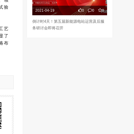
试验
2021-04-19
0
0
0
倒计时4天！第五届新能源电站运营及后服
工艺
务研讨会即将召开
显了
略布