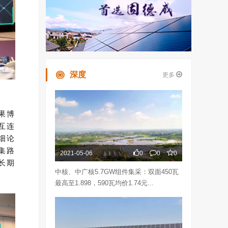
深度
更多
果博
互连
细论
集路
2021-05-06
0
0
0
长期
中核、中广核5.7GW组件集采：双面450瓦
最高至1.898，590瓦均价1.74元...