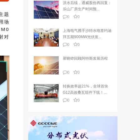
洪水后续，通威股份再回复：
乐山厂房生产时间预...
主题
0
0
用场
AM0
上海电气携手沙特水电签约迪
射对
拜五期900MW光伏发...
0
0
瞿晓铧回顾阿特斯发展历程
0
0
转换效率超21%，全球首块
G12高效叠瓦组件下线！...
0
0