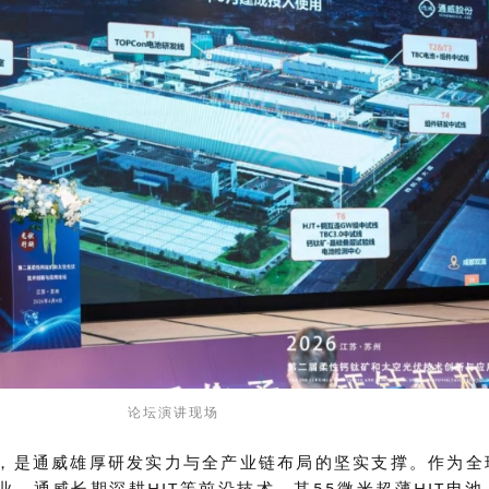
论坛演讲现场
，是通威雄厚研发实力与全产业链布局的坚实支撑。作为全
业，通威长期深耕
HJT等前沿技术，其55微米超薄HJT电