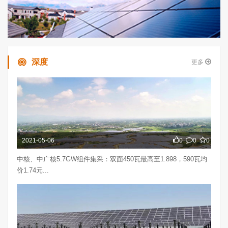
深度
更多
2021-05-06
0
0
0
中核、中广核5.7GW组件集采：双面450瓦最高至1.898，590瓦均
价1.74元...