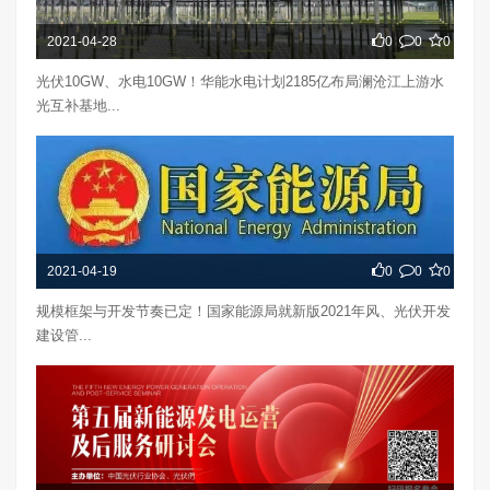
2021-04-28
0
0
0
光伏10GW、水电10GW！华能水电计划2185亿布局澜沧江上游水
光互补基地...
2021-04-19
0
0
0
规模框架与开发节奏已定！国家能源局就新版2021年风、光伏开发
建设管...