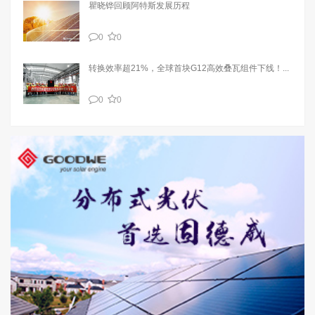
瞿晓铧回顾阿特斯发展历程
0
0
转换效率超21%，全球首块G12高效叠瓦组件下线！...
0
0