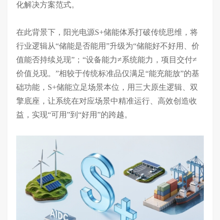
化解决方案范式。
在此背景下，阳光电源
S+储能
体系
打破传统思维，将
行业逻辑从
“储能
是否
能用
”升级为“储能好不好用、价
值能
否
持续兑现
”
；
“设备能力≠系统能力，项目交付≠
价值兑现。”
相较于传统标准品仅满足
“能充能放”的基
础功能，S+储能立足场景本位，
用三大原生逻辑、双
擎底座，
让系统在对应场景中精准运行、高效创造收
益，实现
“可用”到“好用”的跨越。