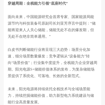
穿越周期：全栈能力引领
“底座时代”
面向未来，
中国能源研究会首席专家、国家能源局能
源节约与科技装备司原副司长
刘亚芳序言中提到：
“储
能将迎来人人关心储能，储能无处不在的爆发期，但
无处不在绝非简单通用。”
白皮书判断储能行业将呈现三大趋势：场景分化加
速，细分场景数量爆发；竞争逻辑从
“设备能力”转
向“场景价值”；行业集中度提升，全栈能力企业穿越周
期。
阳光电源
S+储能
价值
体系的发布，为复杂储能场
景提供了系统化、可落地、长效的全新范式。
未来，阳光电源将持续依托全栈技术与全域场景能
力，持续挖掘储能价值，助力新型电力系统建设与储
能行业高质量发展。