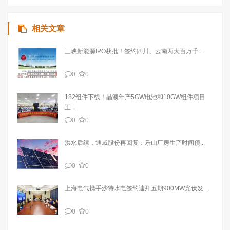
相关文章
三峡新能源IPO获批！签约四川、云南两大百万千...
0
0
182组件下线！晶澳年产5GW电池和10GW组件项目
正...
0
0
洪水后续，通威股份再回复：乐山厂房生产时间预...
0
0
上海电气携手沙特水电签约迪拜五期900MW光伏发...
0
0