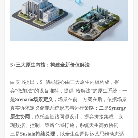
S+三大原生内核：构建全新价值解法
白皮书
提出
，
S+储能核心由三大原生
内核
构成，
摒
弃
“做加法”的设备堆料，提供“给解法”的原生系统
：一
是
Scenario场景定义
，场景在前、方案在后，依据场景
真实诉求定义储能系统形态与运行策略；二是
Synergy
原生协同
，依托全链路同源设计，摒弃拼接集成，实
现数据、控制、策略全域打通，系统天生高效协同；
三是
Sustain持续兑现
，以全生命周期运营思维动态适