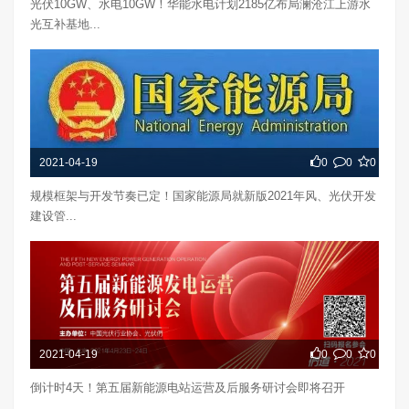
光伏10GW、水电10GW！华能水电计划2185亿布局澜沧江上游水
光互补基地...
2021-04-19
0
0
0
规模框架与开发节奏已定！国家能源局就新版2021年风、光伏开发
建设管...
2021-04-19
0
0
0
倒计时4天！第五届新能源电站运营及后服务研讨会即将召开