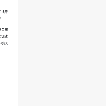
项成果
定
。
庭自主
能源进
不挑天