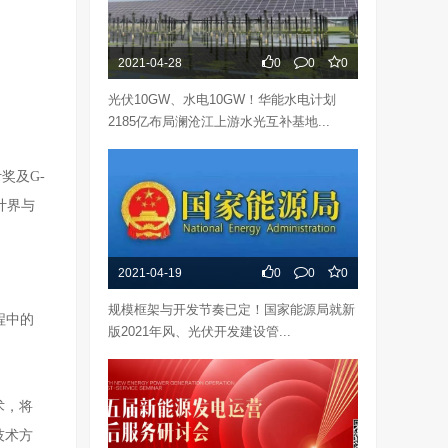
2021-04-28
0
0
0
光伏10GW、水电10GW！华能水电计划
2185亿布局澜沧江上游水光互补基地...
奖及G-
计界与
2021-04-19
0
0
0
规模框架与开发节奏已定！国家能源局就新
程中的
版2021年风、光伏开发建设管...
术，将
技术方