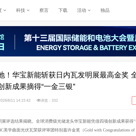
度
科技
察言
下载
活动
独品
地！华宝新能斩获日内瓦发明展最高金奖 
创新成果摘得“一金三银”
2026/6/11 14:15:42
浏览：332
明展评选结果揭晓。
全球消费级光储龙头
华宝新能凭借四项创新成果获得
面光伏瓦荣获评审团特别嘉许金奖（Gold with Congratulations of t