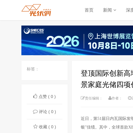
首页
新闻
深
标签：
登顶国际创新高
景家庭光储四项
点赞 ( 0 )
责任编辑：
作者：
评论 ( 0 )
近日，第
51
届日内瓦国际发
收藏 ( 0 )
银”佳绩。其中，全球首款XBC美学曲