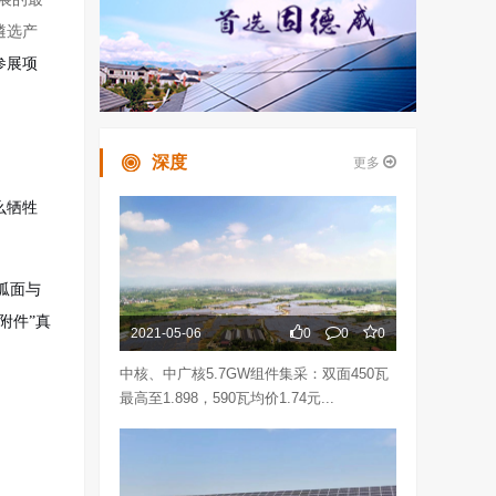
遴选产
参展项
深度
更多
么牺牲
弧面与
附件”真
2021-05-06
0
0
0
中核、中广核5.7GW组件集采：双面450瓦
最高至1.898，590瓦均价1.74元...