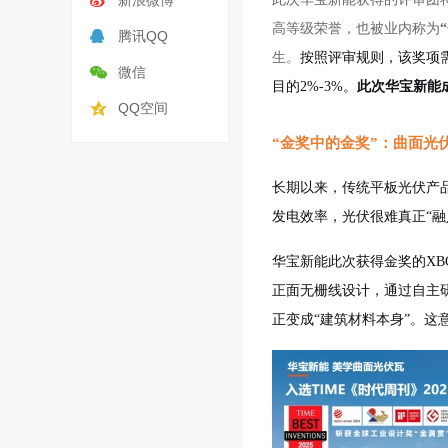
新浪微博
高等级荣誉，也被业内称为
腾讯QQ
生。
按照评审规则，该奖项
微信
目的
2%-3%。
此次华宝新能
QQ空间
“金奖中的金奖”
：
曲面光
长期以来，传统平板光伏产
发电效率，光伏很难真正
“
华宝新能此次获得金奖的
X
正面无栅线设计，通过自主
正变成“建筑材料本身”。这