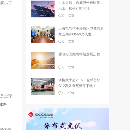
展示了
洪水后续，通威股份再回复：
乐山厂房生产时间预...
0
0
上海电气携手沙特水电签约迪
拜五期900MW光伏发...
0
0
瞿晓铧回顾阿特斯发展历程
0
0
转换效率超21%，全球首块
G12高效叠瓦组件下线！...
0
0
，是全球
林匹
发明展的最