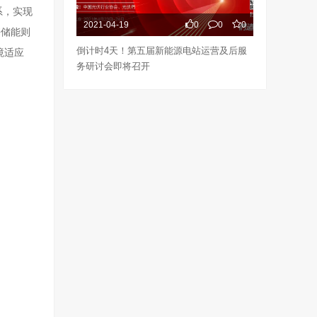
系，实现
2021-04-19
0
0
0
携储能则
倒计时4天！第五届新能源电站运营及后服
境适应
务研讨会即将召开