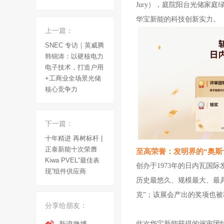
Jury），庭院阳台光储家庭
华宝新能
的科技创新实力
。
上一篇：
SNEC 专访｜英威腾
韩锦涛：以硬核电力
电子技术，打造户用
+工商业全场景光储
核心竞争力
下一篇：
十年精进 再树标杆 |
正泰新能十次荣膺
至高荣誉：
发明界的
“奥斯
Kiwa PVEL“最佳表
创办于
1973年的日内瓦国
现”组件供应商
历史最悠久、规模最大、最具
克
”
；该展会产出的奖项也被
分享给朋友：
此次华宝新能获得的评审团