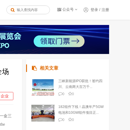
公众号
登录
/
注册
相关文章
全场
三峡新能源IPO获批！签约四
川、云南两大百万千...
0
0
企业
182组件下线！晶澳年产5GW
电池和10GW组件项目正...
“一金三
0
0
he