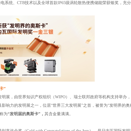
绿电系统、CTB技术以及全球首款IP65级涡轮散热便携储能荣获银奖
，
充分
卡”
际发明展，由世界知识产权组织（WIPO）、瑞士联邦政府等机构支持举办
影响力的发明展之一，位居“世界三大发明展”之首，被誉为“发明界的
奥
称为
“发明届的奥斯卡”，
其含金量满满
。
特别嘉许金奖（
Gold with Congratulations of the Jury），是日内瓦国际