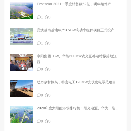
First solar 2021一季度销售额52亿，明年组件产...
1
0
晶澳越南基地年产3.5GW高功率组件项目正式投产...
1
0
卓阳集团1GW、华能600MW农光互补电站拟落地江
西...
0
0
助力乡村振兴，特变电工120MW光伏发电示范项目...
0
0
2020印度太阳能市场排行榜：阳光电源、华为、隆...
0
0