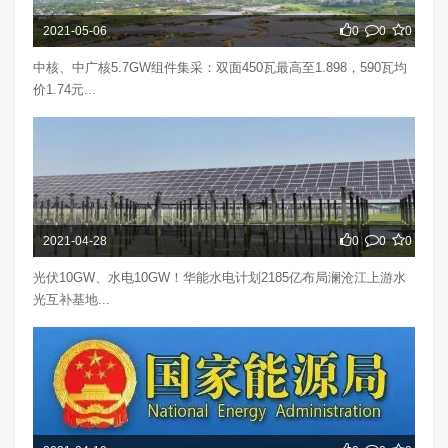
2021-05-06
0
0
0
中核、中广核5.7GW组件集采：双面450瓦最高至1.898，590瓦均
价1.74元...
2021-04-28
0
0
0
光伏10GW、水电10GW！华能水电计划2185亿布局澜沧江上游水
光互补基地...