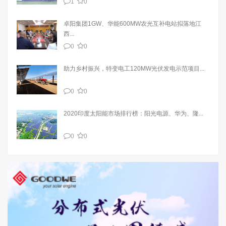
1
0
卓阳集团1GW、华能600MW农光互补电站拟落地江
西...
0
0
助力乡村振兴，特变电工120MW光伏发电示范项目...
0
0
2020印度太阳能市场排行榜：阳光电源、华为、隆...
0
0