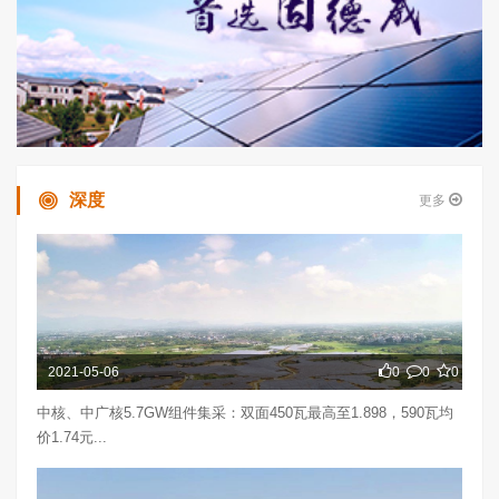
深度
更多
2021-05-06
0
0
0
中核、中广核5.7GW组件集采：双面450瓦最高至1.898，590瓦均
价1.74元...