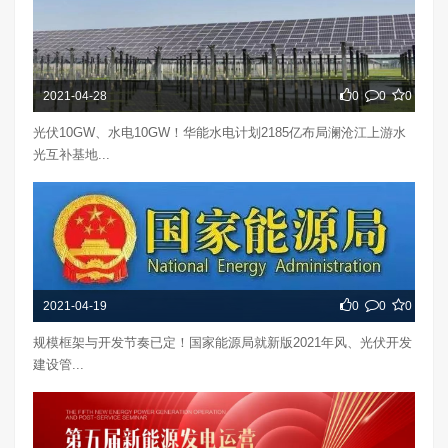
2021-04-28
0
0
0
光伏10GW、水电10GW！华能水电计划2185亿布局澜沧江上游水
光互补基地...
2021-04-19
0
0
0
规模框架与开发节奏已定！国家能源局就新版2021年风、光伏开发
建设管...