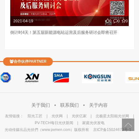
2021-04-19
0
0
0
倒计时4天！第五届新能源电站运营及后服务研讨会即将召开
合作伙伴PARTNER
关于我们
•
联系我们
•
关于内容
友情链接：
阳光工匠
|
光伏网
|
光伏亿家
|
北极星太阳能光伏网
|
PV-TECH每日光伏新闻
|
家庭光伏发电
光动传媒出品光伏們（www.pvmen.com）版权所有
京ICP备15024673号-1