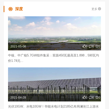
深度
更多
2021-05-06
0
0
0
中核、中广核5.7GW组件集采：双面450瓦最高至1.898，590瓦均
价1.74元...
2021-04-28
0
0
0
光伏10GW、水电10GW！华能水电计划2185亿布局澜沧江上游水