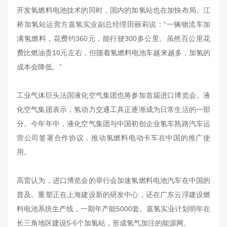
开发氢燃料电池技术的同时，国内的加氢站也在加快布局。江
桥加氢站运营方嘉氢实业副总经理田丽莉说：“一辆物流车加
满氢燃料，花费约360元，能行驶300多公里。虽然百公里花
费比燃油贵10元左右，但随着氢燃料电池车越来越多，加氢的
成本会降低。”
工业气体巨头法国液化空气集团也将参加首届进口博览会。液
化空气集团表示，氢动力交通工具正逐渐成为日常生活的一部
分。今年年中，液化空气集团与中国初创企业氢车熟路汽车运
营公司签署合作协议，推动氢燃料电动卡车在中国的推广使
用。
高雷认为，进口博览会的举行会加速氢燃料电池汽车在中国的
普及。重塑正在上海建设新的研发中心，还在广东云浮建设燃
料电池系统生产线，一期年产能5000套。嘉氢实业计划明年在
长三角地区建设5-6个加氢站，形成氢气加注的能源网。