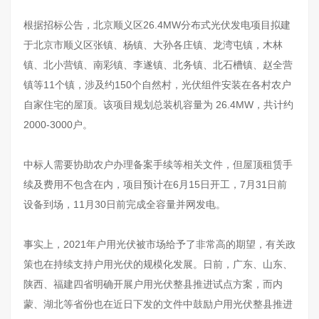
根据招标公告，北京顺义区26.4MW分布式光伏发电项目拟建
于北京市顺义区张镇、杨镇、大孙各庄镇、龙湾屯镇，木林
镇、北小营镇、南彩镇、李遂镇、北务镇、北石槽镇、赵全营
镇等11个镇，涉及约150个自然村，光伏组件安装在各村农户
自家住宅的屋顶。该项目规划总装机容量为 26.4MW，共计约
2000-3000户。
中标人需要协助农户办理备案手续等相关文件，但屋顶租赁手
续及费用不包含在内，项目预计在6月15日开工，7月31日前
设备到场，11月30日前完成全容量并网发电。
事实上，2021年户用光伏被市场给予了非常高的期望，有关政
策也在持续支持户用光伏的规模化发展。日前，广东、山东、
陕西、福建四省明确开展户用光伏整县推进试点方案，而内
蒙、湖北等省份也在近日下发的文件中鼓励户用光伏整县推进