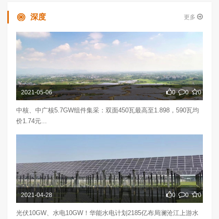
深度
更多
2021-05-06
0
0
0
中核、中广核5.7GW组件集采：双面450瓦最高至1.898，590瓦均
价1.74元...
2021-04-28
0
0
0
光伏10GW、水电10GW！华能水电计划2185亿布局澜沧江上游水