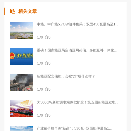
相关文章
中核、中广核5.7GW组件集采：双面450瓦最高至1...
0
0
重磅！国家能源局启动源网荷储、多能互补一体化...
0
0
新能源配套储能，会被“炸”成什么样？
0
0
为500GW新能源电站保驾护航！第五届新能源发电...
0
0
产业链价格再创“新高”：530瓦+双面组件最高1...